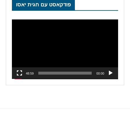
פודקאסט עם חגית יאסו
נגן
וידאו
48:59
00:00