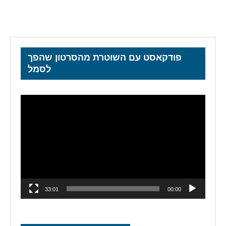
פודקאסט עם השוטרת מהסרטון שהפך
לסמל
נגן
וידאו
33:01
00:00