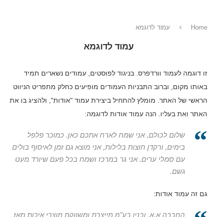
Home
עמוד לדוגמא
עמוד לדוגמא
זו דוגמה לעמוד וורדפרס. בניגוד לפוסטים, עמודים נשארים תמיד
באותו מקום, וברוב התבניות העמודים מופיעים כחלק מתפריט הניווט
הראשי של האתר. מומלץ להתחיל ביצירת עמוד "אודות", ולהציג בו את
האתר ואת בעליו. הנה עמוד אודות לדוגמה:
שלום לכולם, אני שמח לארח אתכם כאן. כמוכר פלפל
בימים, ורקדן חוצות בלילות, אני מוצא גם זמן לאיסוף בולים
עם סמלי ערים. אני גר במרכז ושמח בכל פעם שיורד מעט
גשם.
גם זה עמוד אודות:
החברה א.א. ובניו בע"מ מייצרת ומשווקת מוצרי איכות מאז