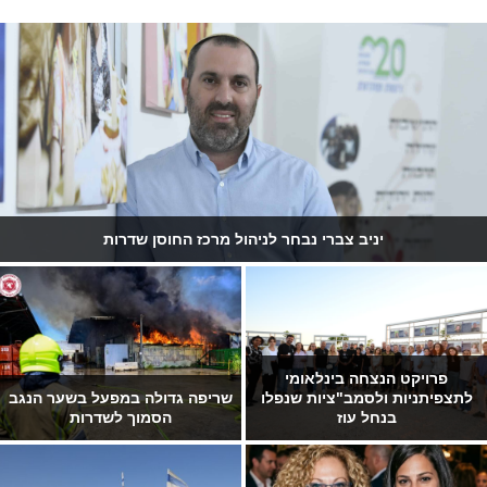
משדרות לפרלמנט הגרמני: מודל החוסן העירוני מעורר עניין באירופה
בגיל 90: שדרות הצדיעה למורה
חשד לחיסול בנתיבות: אדם נורה
ולמתנדבת המיתולוגית דינה נבו
למוות, צעיר נוסף נפצע קל