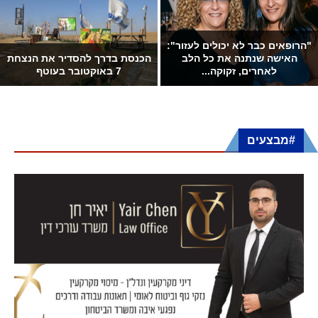
בשורה גדולה: כביש 334 החדש
משחקי אימון של מ.כ שדרות: 2:2
"עוקף שדרות" נפתח במלואו
ביבנה, ניצחון 4:1 על דימונה
#מבצעים