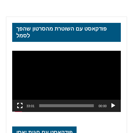
פודקאסט עם השוטרת מהסרטון שהפך
לסמל
נגן
וידאו
33:01
00:00
פודקאסט עם חגית יאסו