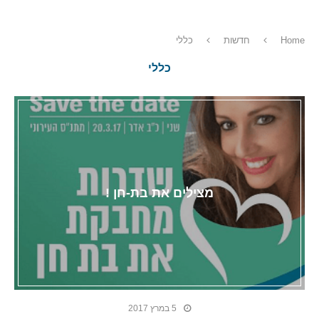
Home
חדשות
כללי
כללי
מצילים את בת-חן !
5 במרץ 2017