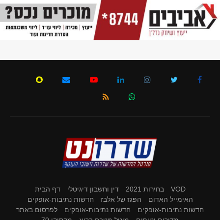
VOD
בחירות 2021
דין וחשבון דיגיטלי
דף הבית
האימייל האדום
הפגז של אלבז
חדשות נתיבות-אופקים
חדשות נתיבות-אופקים
חדשות נתיבות-אופקים
לפרסום באתר
מדורים וטיפים
מיטל מטבח בריא
מקסיקו 70