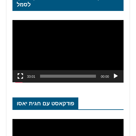
לסמל
נגן
וידאו
33:01
00:00
פודקאסט עם חגית יאסו
נגן
וידאו