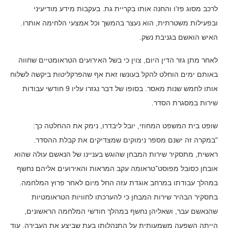
לרכב מסוג פז'ו והחנה אותו בקריית גת. בעקבות מידע מודיעיני
ובפעילות משטרתית, הוא נעצר בהמשך וכל אמצעי הלחימה אותרו.
האיש הואשם בגניבת נשק.
לאחר מתן גזר הדין היום, צוין כי בשל האירועים הטראומטיים שחווה
באותם ימים הוחלט להקל בעונשו זאת אף שהפרקליטות ביקשה לשלוח
אותו לחמש שנות מאסר. בסופו של דבר נגזרו עליו 9 חודשי עבודות
שירות במסגרת הסדר.
שופט בית המשפט המחוזי, יובל ליבדרו, נימק את ההחלטה כך:
"במקרה זה ישנם מספר נימוקים שמצדיקים את קבלת ההסדר.
ראשית, מתסקיר שירות המבחן שהוגש בעניינו של הנאשם עולה שהוא
אובחן כסובל מפוסט־טראומה עקב המראות והאירועים אליהם נחשף
במהלך עבודתו במרחב אוגדת עזה החל מיום לאחר פרוץ המלחמה.
בתסקיר הבהיר שירות המבחן כי להערכתו לחוויות הטראומטיות
שהנאשם עבר, ושאליהן נחשף במהלך חודשי המלחמה הראשונים,
הייתה השפעה משמעותית על התנהלותו בעת שביצע את העבירה. עוד