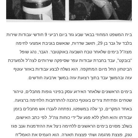
בית המשפט המחוזי בבאר שבע גזר ביום רביעי 9 חודשי עבודות שירות
בלבד על גבר בן 29, תושב שדרות, שנאשם בגניבת אמצעי לחימה
מצה"ל בימים שלאחר טבח השבעה באוקטובר. הגבר, נהג שופל
"בובקט", עבד בחברת עבודות עפר שסיפקה שירותים לצה"ל ולמערכת
הביטחון החל מיום המתקפה. הוא נשלח לבצע עבודות באזור עוטף
עזה ובהמשך עבד בתוך רצועת עזה במשך ארבעה חודשים.
בימים הראשונים שלאחר האירוע עסק בפינוי גופות מחבלים, טיהור
שטחים ופתיחת צירים בעוטף כהכנה להתרחבות הלחימה ברצועה.
באחד המקרים, כך עלה במשפטו, נפתחה לעברו אש מחבלים בזמן
עבודתו והוא חולץ ללא פגע על־ידי כוחות צה"ל. לפי כתב האישום,
בשלב מסוים בימים הראשונים ללחימה ניצל את ההזדמנות וגנב פגז
טנק, פצצת מרגמה ושתי פצצות תאורה. הוא העמיס את האמל"ח