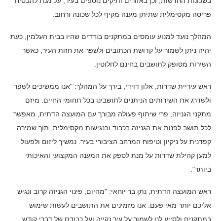
בשכונות החדשות, וכן באזורים ותיקים נוספים בעיר, על מנת להבטיח
פריסה מקסימלית שתיתן מענה מקיף לכל שכונה ורחוב.
המהלך נועד למנוע עומסים במתקנים בודדים שהיו בבית העלמין, כעת
יהיה ניתן לשמור על קדושת הכתובים ולשפר את חזות העיר, כאשר
השירות מסופק לתושבים בחינם לחלוטין.
ראש עיריית שדרות, אלון דוידי, בירך על המהלך: "אנו ממשיכים לשפר
ולשדרג את השירותים הניתנים לתושבינו בכל תחומי החיים. מיזם
מתקני הגניזה, פרי שיתוף פעולה מבורך עם המועצה הדתית, מאפשר
לכל תושב לפנות את הגניזה בכבוד ובנגישות מקסימלית, תוך שמירה
קפדנית על ניקיון וטיפוח המרחב הציבורי בעיר. נמשיך ליזום ולפעול
למען קהילת שדרות על מנת לספק את המענה המקצועי והאיכותי
ביותר".
ראש המועצה הדתית, נתן בר יוחאי: "מהיום, פינוי הגניזה קרוב ונגיש
אליכם יותר מאי פעם. אנו מזמינים את התושבים לעשות שימוש
במתקנים ולסייע לנו לשמור על עיר נקייה ועל כבודם של דברי קודש.