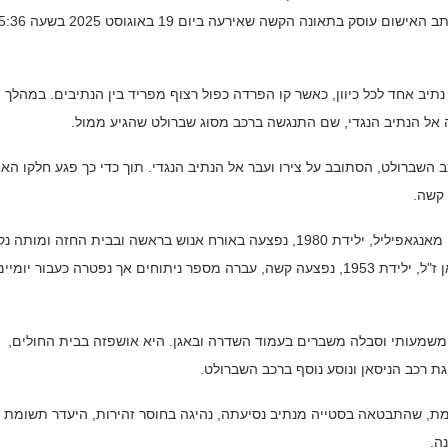
בנהיגה רשלנית ואי מילוי חובות נהג המעורב בתאונת דרכים. כתב האישום עוסק בתאונה הקשה שאירע
תיב אחד לכל כיוון, כאשר קו הפרדה כפול רצוף מפריד בין הנתיבים. במהלך
ל הנתיב הנגדי, שם התנגשה ברכב מסוג שברולט שהגיע ממול.
שברולט, הסתובב על צירו ועבר אל הנתיב הנגדי. תוך כדי כך פגע חלקו האח
 קשה.
כתוצאה מהתאונה נהרגו שתי נוסעות ברכב הניסאן. ראמן רופה מאנגאפיליל, ילידת 1980, נפצעה באורח אנוש בראשה ובבית החזה ומו
בבית החולים זמן קצר לאחר התאונה. נוסעת נוספת, בתיה חנאן ז"ל, ילידת 1953, נפצעה קשה, עברה מספר ניתוחים אך נפטרה כעבור יומיי
משמעותי וסבלה משברים בעמוד השדרה ובאגן. היא אושפזה בבית החולים,
הגת רכב הניסאן ונוסע נוסף ברכב השברולט.
ת, שהתבטאה בסטייה מנתיב נסיעתה, נהיגה בחוסר זהירות, היעדר תשומת 
ה.