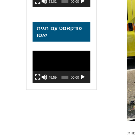
33:01
00:00
פודקאסט עם חגית
יאסו
נגן
וידאו
48:59
00:00
 גרימת מוות