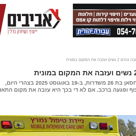
ה את המקום במונית
על פי כתב האישום שהוגש השבוע נגד הודיה חסאן בת 26 משדרות, ב-19 באוגוסט 2025 בצהרי היום,
דה רצוף ופגעה ברכב. אם לא די בכך היא עזבה את מקום התאו