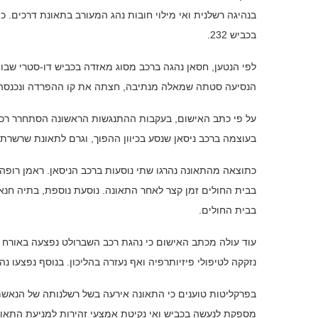
בכביש 232.
לפי הנטען, חסאן נהגה ברכב מסוג מאזדה בכביש דו-סטרי שבו נ
הנסיעה סטתה שמאלה מנתיבה, חצתה את קו ההפרדה ונכנסה א
על פי כתב האישום, בעקבות ההתנגשות הראשונה הסתחרר רכב ה
בעוצמה ברכב ניסאן שנסע בכיוון ההפוך, וגרם לתאונת שרשרת
בבית החולים.
עוד עולה מכתב האישום כי נהגת רכב השברולט נפצעה באורח 
נזקקה לטיפולי פיזיותרפיה ואף נעזרה בהליכון. בנוסף נפצעו נ
בפרקליטות טוענים כי התאונה אירעה בשל רשלנותה של הנאשמ
מספקת לנעשה בכביש ואי נקיטת אמצעי זהירות למניעת התאונ