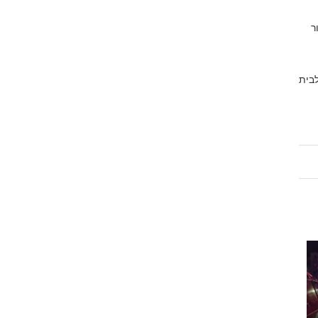
ר
לבית