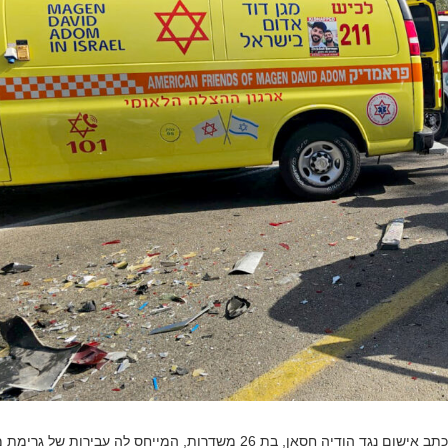
פרקליטות מחוז דרום הגישה לבית המשפט לתעבורה באשדוד כתב אישום נגד הודיה חסאן, בת 26 משדרות, המייחס לה עבירות של