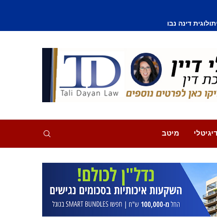
וסף נפצע קל
יגיטלי
מיטב