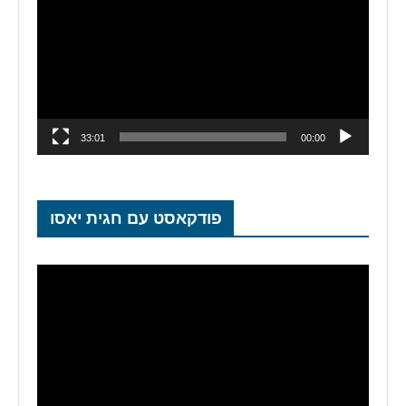
33:01
00:00
פודקאסט עם חגית יאסו
נגן
וידאו