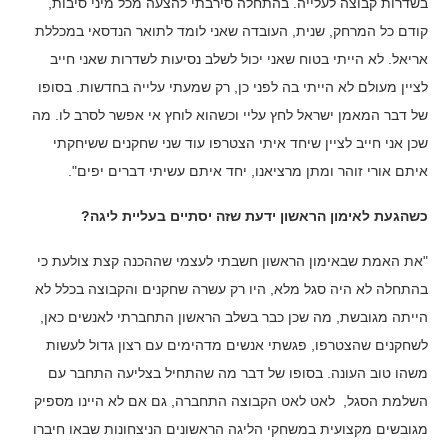
בשדרות קבוצה לעלייה. בהתחלה סירבתי להצעה מכל מיני סיבות,
קודם כל המרחק, שנית, העובדה שאני לומד לתואר הנדסאי במכללת
אריאל. לא הייתי בטוח שאני יכול לשלב נסיעות לשדרות שאני חייב
לציין מעולם לא הייתי בה לפני כן, רק שמעתי עלייה בחדשות. בסופו
של דבר המאמן ישראל לחץ עליי וכשהוא לוחץ אי אפשר לסרב לו. מה
שכן אני חייב לציין שיחד איתי הצטרפו עוד שני שחקנים ששיחקתי
איתם אורי זוהר ומתן מרציאנו, יחד איתם עשיתי דברים יפים".
כשהגעת לאימון הראשון ידעת שזה יסתיים בעליית ליגה?
"את האמת שבאימון הראשון חשבתי לעצמי שההכנה קצת צולעת כי
בהתחלה לא היה סגל מלא, היו רק עשרה שחקנים והקבוצה בכלל לא
הייתה מגובשת, מה שכן כבר בשלב הראשון התחברתי לאנשים כאן,
לשחקנים שהצטרפו, פגשתי אנשים מדהימים עם רצון גדול לעשות
משהו טוב העונה. בסופו של דבר מה שהתחיל בצליעה התחבר עם
השלמת הסגל, לאט לאט הקבוצה התחברה, גם אם לא היינו מספיק
מגובשים מקצועית במשחקי הליגה הראשונים הניצחונות שבאו חיברו