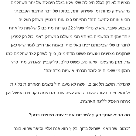
מצוינת לא רק בגלל היכולת שלי אלא בגלל היכולת של יתר השחקנים
מי ששיחק פחות ומי ששיחק יותר, בסופו של דבר החיבור הקבוצתי
הביא אותנו להישג הזה" התייחס בצניעות מצטיין משחק העלייה
בשבוע שעבר, גיא שינדלר שקלע 22 נקודות מתוכם 5 שלשות כל אחת
יותר ענקית מהשנייה בעיתוי הכי מושלם במשחק. "אני יכול רק לפרגן
לחברים שלי שבזכותם זכינו באליפות, באמת אני חייב לומר שיש כאן
שחקנים מצוינים ואנשים פשוט מדהימים, כייף לשחק לצד שחקנים כמו
גרי, מתן מרציאנו, שי גויטע, פשוט כולם, קליקוביץ האגדה, מתן פרץ
המקומי שאני חייב לומר הכרתי אישיות מדהימה".
שינדלר, תושב תל אביב, עשה לא מעט חיל בשנים האחרונות בליגות
א' והארצית. בעונה שעברה הוא עשה עונה מדהימה בקבוצת הפועל נען
איתה העפיל לליגה הארצית.
מה הביא אותך הקיץ לשדרות אחרי עונה מצוינת בנען?
"כמובן שהמאמן ישראל ברוך. בקיץ הוא פנה אליי וסיפר שהוא בונה