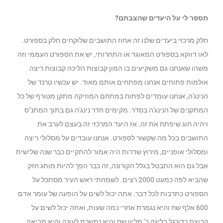
תספר לי על היעדים שהצבתם?
חלק מרכזי ביעדים שלנו זה אחוז התושבים שלוקחים חלק בספורט.
לאו דווקא בספורט המאוגד או התחרותי, יש את הספורט העממי וזה
משהו שאנחנו גם משקיעים בו המון קבוצות הליכה קבוצות ריצה
אולמות פתוחים אנחנו מפתחים אותם מאוד. יש עכשיו טרנד של
הנינג'ה, אנחנו עומדים לפתוח במתחם המוזיקה מתקן מטורף של כל
המתקנים של הנינג'ה בסדר. מקימים חדר נינג'ה גם בתוך המתנ"ס
ויהיה חוג שיפתח את זה. אז היעד המרכזי זה בעצם לערב את
התושבים בכל מה שקשור לספורט. אנחנו עובדים על מסלולי ריצה
ומסלולי אופניים, מירוץ שדרות היה אמור להתקיים כבר שנה שלישית
אבל גם הוא התבטל בגלל הקורונה, זה כבר הפך להיות מותג חזק
שהביא לפה כמעט 2000 רצים. לשמחתי ראש העיר מסתכל על
הספורט כתרבות לכל דבר. אתה יכול לשים על הופעה של עומר אדם
600 אלף שח והיא נגמרת אחרי כמה שעות, ואתה יכול לשים על
קבוצת כדורגל בליגה ב' מליון שח והיא נמשכת לעונה והיא מביאה