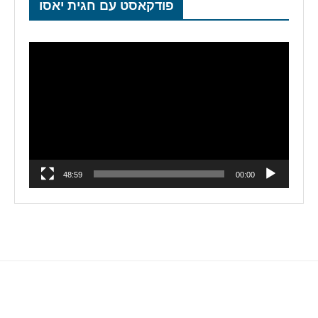
פודקאסט עם חגית יאסו
נגן
וידאו
48:59
00:00