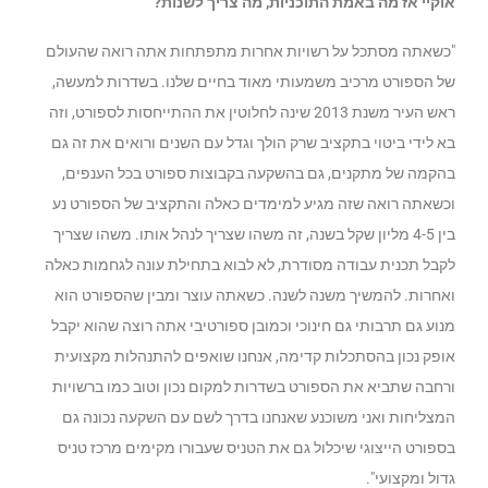
אוקיי אז מה באמת התוכניות, מה צריך לשנות?
"כשאתה מסתכל על רשויות אחרות מתפתחות אתה רואה שהעולם
של הספורט מרכיב משמעותי מאוד בחיים שלנו. בשדרות למעשה,
ראש העיר משנת 2013 שינה לחלוטין את ההתייחסות לספורט, וזה
בא לידי ביטוי בתקציב שרק הולך וגדל עם השנים ורואים את זה גם
בהקמה של מתקנים, גם בהשקעה בקבוצות ספורט בכל הענפים,
וכשאתה רואה שזה מגיע למימדים כאלה והתקציב של הספורט נע
בין 4-5 מליון שקל בשנה, זה משהו שצריך לנהל אותו. משהו שצריך
לקבל תכנית עבודה מסודרת, לא לבוא בתחילת עונה לגחמות כאלה
ואחרות. להמשיך משנה לשנה. כשאתה עוצר ומבין שהספורט הוא
מנוע גם תרבותי גם חינוכי וכמובן ספורטיבי אתה רוצה שהוא יקבל
אופק נכון בהסתכלות קדימה, אנחנו שואפים להתנהלות מקצועית
ורחבה שתביא את הספורט בשדרות למקום נכון וטוב כמו ברשויות
המצליחות ואני משוכנע שאנחנו בדרך לשם עם השקעה נכונה גם
בספורט הייצוגי שיכלול גם את הטניס שעבורו מקימים מרכז טניס
גדול ומקצועי".