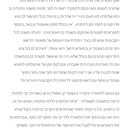
אגף ספורט ואירועים החדש בעיריית שדרות זו אחת המשימות
שהציב לעצמו מאז נכנס לתפקיד רשמית לפני פחות משנה ותהליכים
כמו שלמדנו לא פעם בעיריית שדרות, במיוחד בכל הקישור לביצוע
פרויקטים לוקח זמן להתניע. "אין בכלל ספק שאצטדיון נוער, בנוסף
למגרשים הקטנים שהוקמו בשנתיים האחרונות, ייתן לנו מענה לכל
הקבוצות שיש לנו בעיר ויפחית את העומס על משטחי הדשא
הקיימים באצטדיון ובמגרש הישן" הוא אומר, "העיכובים בביצוע
הפרויקט נובעים גם בגלל שלא היה מי שיאשר תקציבים בממשלה
עם כל מערכות הבחירות שעברנו וגם לקח זמן עד שהצלחנו למצוא
שטח לבנות עליו, אני רוצה לקוות שמהיום תוך שנה וחצי נחנוך
אצטדיון נוסף עם דשא סינטטי לרווחת כל הקבוצות העירוניות".
גם בנוגע לתאורה והקירוי באצטדיון, אסולין איש בשורות. כך לפחות
נדמה בתשובה לשאלתי. "אתה מתפרץ לדלת פתוחה, אנחנו על זה,
זה בתכנון. בע"ה נקווה מאוד שבחודשים הקרובים נזכה בקול קורא
הזה ואז גם נהפוך את התאורה ללדים וזה יחסוך לנו כסף, וגם נתאים
את המגרש שיוכל לקבל את האישור של ההתאחדות לגבי משחקי