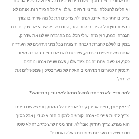
וגנראטורים וציוד נוסף. פעם הינו צריכים בכל אירוע להשכיר גנרטור
ואוהלים להצללה ועוד ציוד היום יש לנו את כל הציוד הזה. אנחנו לא
צריכים יותר כוח אדם, אנחנו לא צריכים את כל מה שהיה בו צורך
במיקור חוץ וכל הציוד הנלווה הזה, היום בשביל אירוע אני צריך חברת
הגברה ובמה, חוץ מזה יש לי הכל. גם בהגברה יש לנו את שדרוק,
במקום לשלם לחברת הגבהה חיצונית בכל מיני אירועים של העירייה
אנחנו משתמשים בשדרוק, שידרגנו להם את הציוד בהרבה מאוד
כסף, אז פעם אחת זה גם ציוד שלנו, פעם שנייה אנחנו נותנים
תעסוקה לנערים המדהימים האלה של נוער בסיכון שמפעילים את
שדרוק".
למה עדיין לא מיניתם למשל מנהל לאצטדיון הכדורגל?
"כי אין צורך, חיים אביטן קיבל אחריות על המתקן ונמצא שם פיזית.
צריך להיות פיירים- אנחנו קוראים למקום הזה אצטדיון אבל בסוף
הוא מגרש, צריך תחזוק, אבל לא יותר ממה שיש כרגע. זה לא טוטו
טרנר שיש בו מערכות מיוחדות כאלה ואחרות".