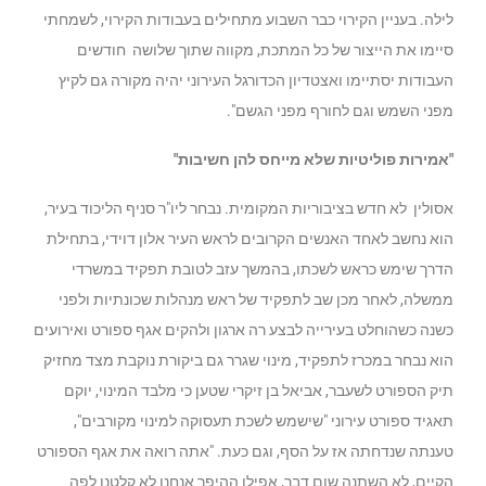
לילה. בעניין הקירוי כבר השבוע מתחילים בעבודות הקירוי, לשמחתי
סיימו את הייצור של כל המתכת, מקווה שתוך שלושה חודשים
העבודות יסתיימו ואצטדיון הכדורגל העירוני יהיה מקורה גם לקיץ
מפני השמש וגם לחורף מפני הגשם".
"אמירות פוליטיות שלא מייחס להן חשיבות"
אסולין לא חדש בציבוריות המקומית. נבחר ליו"ר סניף הליכוד בעיר,
הוא נחשב לאחד האנשים הקרובים לראש העיר אלון דוידי, בתחילת
הדרך שימש כראש לשכתו, בהמשך עזב לטובת תפקיד במשרדי
ממשלה, לאחר מכן שב לתפקיד של ראש מנהלות שכונתיות ולפני
כשנה כשהוחלט בעירייה לבצע רה ארגון ולהקים אגף ספורט ואירועים
הוא נבחר במכרז לתפקיד, מינוי שגרר גם ביקורת נוקבת מצד מחזיק
תיק הספורט לשעבר, אביאל בן זיקרי שטען כי מלבד המינוי, יוקם
תאגיד ספורט עירוני "שישמש לשכת תעסוקה למינוי מקורבים",
טענתה שנדחתה אז על הסף, וגם כעת. "אתה רואה את אגף הספורט
הקיים, לא השתנה שום דבר, אפילו ההיפך אנחנו לא קלטנו לפה