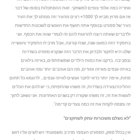
אחריה כמה אלפי צופים למשחקי. זאת ההסתכלות בסופו של דבר.
אז אם מרוץ מביא לך 1000+ רצים מהעיר וזה ממתג לך את העיר
כעיר של ספורט ובנוסף אתה חושף את האנשים לשכונות החדשות
ולדברים שאתה רוצה להראות להם זה לגמרי שווה את הכסף. אני
בתפקיד הזה כמעט שנה, שנת קורונה, אבל מרבית התפקיד והעשייה
שלנו היא לחקור ולבדוק את הדבר הזה שנקרא ספורט בשדרות
ובסביבה. בדקנו את כמות הילדים שמשתתפים, באיזה גילאים
באיזה ענפים מאיזה אזורים, מה הם אוהבים יותר ומה אוהבים
פחות, איפה יותר כדאי לחבר אנשים לאיזה ענפים… לדוגמא כל תחום
ההליכה/צעידה בשדרות, זה משהו שהתפתח, כי יש להם את הכלים
לעשות את זה, זה משהו שקורה רק בשנים האחרונות. אני נשאב לתוך
זה ומנסה לקחת את זה כמה צעדים קדימה".
"לא נשלם משכורות עתק לשחקנים"
אין בכלל ספק, הספורט העממי מרכיב משמעותי ויש לשים עליו דגש