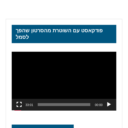
פודקאסט עם השוטרת מהסרטון שהפך
לסמל
נגן
וידאו
33:01
00:00