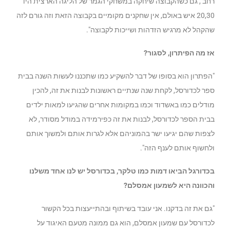
רחב , גם כשהקבוצה שיחקה במשחקי הגמר של הליגה הארצית היו
20,30 איש באולם, אין שחקנים מקומיים בקבוצה הזאת וזה גורם לזה
שהקהל לא מרגיש הזדהות ושייכות לקבוצה".
אז מה הפיתרון, לסגור?
"הפתרון הוא בסופו של דבר להשקיע כמו שתכננו לעשות השנה בבית
ספר לכדורסל, לקחת שנה שנתיים ראשונות לבנות את זה, להכין
מודלים כמו באשדוד וכמו במקומות אחרים שהגיעו למאות ילדים
בבית הספר לכדורסל, לבנות את זה כפירמידה במודל מסודר, לא
לצפות שהם יגיעו ישר בהמוניהם אלא לגרות אותם ולמשוך אותם
ולחשוף אותם לענף הזה".
בכדורגל הביאו דמות כמו טלקר, בכדורסל יש לנו אחד משלנו
והכוונה היא לשמעון אמסלם?
"גם את זה בדקנו. אני עובד בשיתוף ובהתייעצות בכל הקשור
לכדורסל עם שמעון אמסלם, הוא גם ממונה מטעם האיגוד על