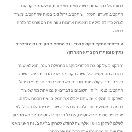
בסופו של דבר אנחנו בשנה מאוד מאתגרת, וכשאתה לוקח את
התקציב העירוני הכללי יש תקציב גדול ואני בטוח שהתקציב ימשיך
לגדול כדי להוביל עם תוכניות ארוכות טווח את הספורט להצלחה
גדולה
עובדתית התקציב קוצץ ועדיין גם התקציב הקיים גבוה ודברים
נתקעו ונפתרו רק ברגע האחרון?
"התקציב של קבוצת הכדורגל נקבע בתחילת השנה, הוא לא שונה
בהרבה מהתקציב של השנה הקודמת, אבל הדברים נעשו השנה
בצורה יותר שקולה יותר מדודה, לא התערבתי יותר מדיי בניהול
התקציב עצמו. לי היו חשובים 2 דברים- פעם אחת מה שקשור
לשחקנים המקומיים שהם יקבלו את המקום ואת הבמה שלהם,
ברמה המקצועית והיכולת. פעם שנייה שדברים יתנהלו בשכל ולא
יעופו פה סכומים לשחקנים, עם כל הכבוד לשחקנים. אני לא מתכוון
לשלם לשחקן 10-15 אלף שח לחודש לשחקן בליגה ב', זה האני מאמין
שלי ועם זה מבחינתי אלה הסלעים שהצבתי".