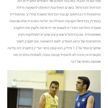
אבל עם כל הכבוד, כמו בכל העולם שני הענפים המובילים הם
הכדורגל והכדורסל. בשנים האחרונות התרגלנו להשקעה גדולה
והתוצאות היו בהתאם: קבוצת הכדורגל מושכת קהל רב ומתמודדת
בצמרת, בכדורסל הקבוצה העפילה עד הליגה הארצית אלא שבעונה
שעברה החליטה העירייה לעשות פניית פרסה ולקצץ את התקציב
משמעותית. גם בכדורגל נרשם קיצוץ שהביא למחלוקות הקיץ
והתארגנות של הרגע האחרון. לשם ההשוואה, אם תקציב לשכר
שחקנים עמד על 1.2 מיליון, הוא קוצץ בחצי ועדיין בתקציב כזה בליגה
מקוצרת אין סיבה לא להעמיד קבוצה טובה, לשמחת כולם זה מה
שנעשה בסופו של דבר.