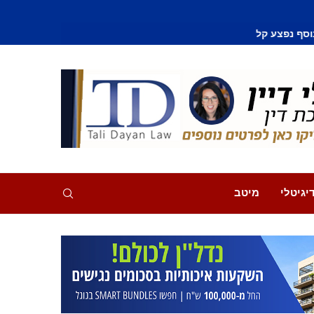
וסף נפצע קל
יגיטלי
מיטב