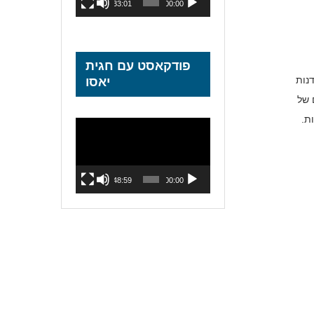
33:01
00:00
פודקאסט עם חגית
מרדנות
יאסו
 של
ים: אנט בנינג אל פנינג גרטה גרוויג. במאי-מייק מילס.118 דקות.
נגן
וידאו
48:59
00:00