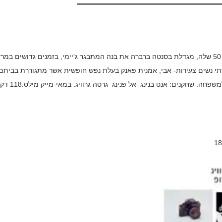
דורותיה פילד, אם חד הורית נחושה שנמצאת באמצע שנות ה- 50 שלה, מגדלת בסנטה ברברה את בנה המתבגר ג'יימי, בזמנים גדושים ב
י שתי נשים צעירות- אבי, אמנית פאנק בעלת נפש חופשית אשר מתגוררת בביתם
משפחת פילד וג'ולי, נערה מבינת עניין ומגוננת שגרה בשכנות למשפחה. שחקנ