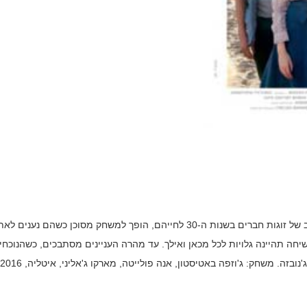
. מפגש ארוחת ערב של זוגות חברים בשנות ה-30 לחייהם, הופך למשחק מסוכן כשהם נענים ל
יחה תהיינה גלויות לכל מכאן ואילך. עד מהרה העניינים מסתבכים, כשהנוכחי