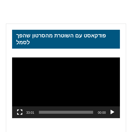
פודקאסט עם השוטרת מהסרטון שהפך
לסמל
נגן
וידאו
33:01
00:00