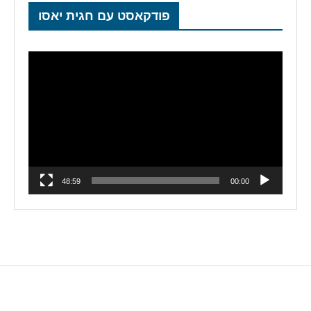
פודקאסט עם חגית יאסו
נגן
וידאו
48:59
00:00