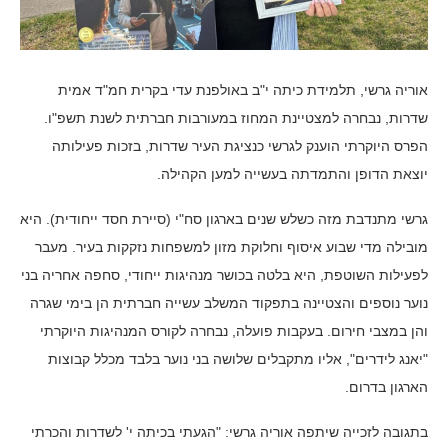
אוריה גרשי, תלמידת כיתה י"ב באולפנת עדי בקרית חמ"ד אמית
שדרות, נבחרה למצטיינת המחוז במעורבות חברתית לשנת תשפ"ו.
הפרס היוקרתי הוענק לגרשי כנציגת העיר שדרות, בזכות פעילותה
יוצאת הדופן והתמדתה בעשייה למען הקהילה.
גרשי מתנדבת מזה כשלש שנים בארגון סח"י (סיירת חסד ייחודית). היא
מובילה מדי שבוע איסוף וחלוקת מזון למשפחות נזקקות בעיר. מעבר
לפעילות השוטפת, היא בלטה בכושר מנהיגות ייחודי, סחפה אחריה בני
נוער נוספים והצטיינה בתפקוד המשלב עשייה חברתית הן בימי שגרה
והן במצבי חירום. בעקבות פועלה, נבחרה לקורס המנהיגות היוקרתי
"יאנג לידרים", אליו מתקבלים שלושה בני נוער בלבד מכלל קבוצות
הארגון בדרום.
בתגובה לזכייה שיתפה אוריה גרשי: "הגעתי בכיתה י' לשדרות והכרתי