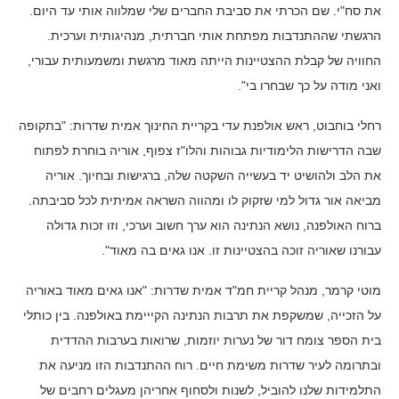
את סח"י. שם הכרתי את סביבת החברים שלי שמלווה אותי עד היום.
הרגשתי שההתנדבות מפתחת אותי חברתית, מנהיגותית וערכית.
החוויה של קבלת ההצטיינות הייתה מאוד מרגשת ומשמעותית עבורי,
ואני מודה על כך שבחרו בי".
רחלי בוחבוט, ראש אולפנת עדי בקריית החינוך אמית שדרות: "בתקופה
שבה הדרישות הלימודיות גבוהות והלו"ז צפוף, אוריה בוחרת לפתוח
את הלב ולהושיט יד בעשייה השקטה שלה, ברגישות ובחיוך. אוריה
מביאה אור גדול למי שזקוק לו ומהווה השראה אמיתית לכל סביבתה.
ברוח האולפנה, נושא הנתינה הוא ערך חשוב וערכי, וזו זכות גדולה
עבורנו שאוריה זוכה בהצטיינות זו. אנו גאים בה מאוד".
מוטי קרמר, מנהל קריית חמ"ד אמית שדרות: "אנו גאים מאוד באוריה
על הזכייה, שמשקפת את תרבות הנתינה הקייימת באולפנה. בין כותלי
בית הספר צומח דור של נערות יוזמות, שרואות בערבות ההדדית
ובתרומה לעיר שדרות משימת חיים. רוח ההתנדבות הזו מניעה את
התלמידות שלנו להוביל, לשנות ולסחוף אחריהן מעגלים רחבים של