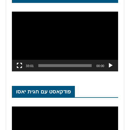
נגן
וידאו
33:01
00:00
פודקאסט עם חגית יאסו
נגן
וידאו