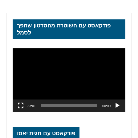
פודקאסט עם השוטרת מהסרטון שהפך
לסמל
נגן
וידאו
33:01
00:00
פודקאסט עם חגית יאסו