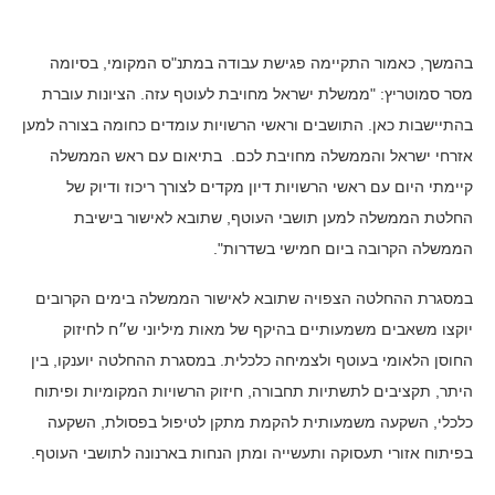
בהמשך, כאמור התקיימה פגישת עבודה במתנ"ס המקומי, בסיומה
מסר סמוטריץ: "ממשלת ישראל מחויבת לעוטף עזה. הציונות עוברת
בהתיישבות כאן. התושבים וראשי הרשויות עומדים כחומה בצורה למען
אזרחי ישראל והממשלה מחויבת לכם. בתיאום עם ראש הממשלה
קיימתי היום עם ראשי הרשויות דיון מקדים לצורך ריכוז ודיוק של
החלטת הממשלה למען תושבי העוטף, שתובא לאישור בישיבת
הממשלה הקרובה ביום חמישי בשדרות".
במסגרת ההחלטה הצפויה שתובא לאישור הממשלה בימים הקרובים
יוקצו משאבים משמעותיים בהיקף של מאות מיליוני ש״ח לחיזוק
החוסן הלאומי בעוטף ולצמיחה כלכלית. במסגרת ההחלטה יוענקו, בין
היתר, תקציבים לתשתיות תחבורה, חיזוק הרשויות המקומיות ופיתוח
כלכלי, השקעה משמעותית להקמת מתקן לטיפול בפסולת, השקעה
בפיתוח אזורי תעסוקה ותעשייה ומתן הנחות בארנונה לתושבי העוטף.