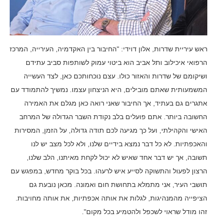
ראש עיריית שדרות, אלון דוידי: "החיבור בין האקדמיה, העירייה, המרכז
הרפואי איכילוב ותל אביב הוא ביטוי עמוק לשותפות סביב עתידם
ושיקומם של שדרות והאזור כולו. עצם נוכחותכם כאן, לצד העשייה
המשמעותית שאתם מובילים, היא הניצחון עצמו. נמשיך להתמודד עם
אתגרים גם בעתיד, אך החיבור שאני רואה כאן מגלם את האמירה
החשובה ביותר. אתם פועלים בלב נקודת השבר הגדולה של המרחב
האישי והקהילתי, ועל כך מגיעה לכם תודה גדולה, על הזמן, המסירות
והאכפתיות. לא כל דבר נמצא בידיים שלנו, ולא לכל מצב יש לנו
תשובה, אך יש דבר אחד שאיש לא יכול לקחת מאיתנו, הלב שלנו,
הרצון לפעול והתשוקה לסייע איש לרעהו. בכל בוקר מחדש, במפגש עם
תושבי העיר, אני מתמלא בתחושת חום ואמונה. מכאן נובעת גם
הציפייה מהמנהיגות, לגלות את אותה אכפתיות, את אותה מחויבות.
זהו מודל שראוי לשכפל ולהטמיע בכל מקום".