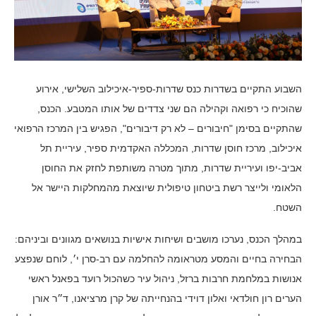
השבוע התקיים בשדרות כנס שדרות-ספיר-איכילוב השלישי, אירוע
שהוכיח כי רפואה וקהילה הם שני צדדים של אותו המטבע. הכנס,
שהתקיים בסימן "חיבורים – לא רק דיבורים", הפגיש בין המרכז הרפואי
איכילוב, מרכז חוסן שדרות, המכללה האקדמית ספיר, עיריית תל
אביב-יפו ועיריית שדרות, מתוך מטרה משותפת לחזק את החוסן
הלאומי ולייצר רשת ביטחון טיפולית שיוצאת מהמחלקות היישר אל
השטח.
במהלך הכנס, נערכו מושבים ושיחות אישיות בנושאים מגוונים וביניהם:
הבחירה בחיים והמסע מטראומה להחלמה עם רב-סרן י׳, לוחם שנפצע
אנושות במלחמת חרבות ברזל, ניהול עיר כשהכול רועד בפאנל ראשי
הערים רון חולדאי ואלון דוידי בהנחייתה של קרן מרציאנו, ד״ר אורן