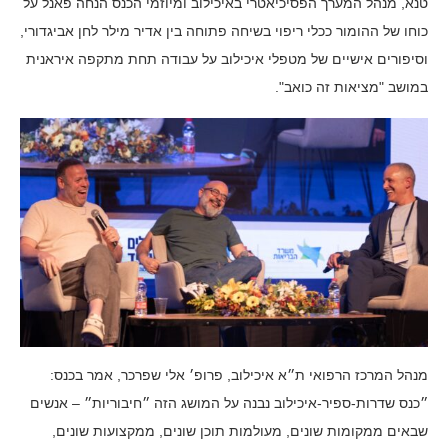
טנא, מנהל המערך הפסיכיאטרי באיכילוב ומיוזמי הכנס הנחה פאנל על
כוחו של ההומור ככלי ריפוי בשיחה פתוחה בין אדיר מילר לחן אביגדורי,
וסיפורים אישיים של מטפלי איכילוב על עבודה תחת מתקפה איראנית
במושב "מציאות זה כואב".
מנהל המרכז הרפואי ת״א איכילוב, פרופ׳ אלי שפרכר, אמר בכנס:
״כנס שדרות-ספיר-איכילוב נבנה על המושג הזה ״חיבוריות״ – אנשים
שבאים ממקומות שונים, מעולמות תוכן שונים, ממקצועות שונים,