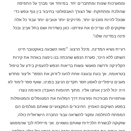
וממערכות שונות ומתחברים יחד. במיוחד אני מברך על התפיסה
שהולכת ומתחזקת- של הצורך האבסולוטי בחיבור בין גוף ונפש כדי
שנוכל להיות מוכנים יותר, מדויקים יותר וטובים יותר עבור כל אלה
שזקוקים לנו וצריכים את עזרתנו- כאן בשדרות ושם בתל אביב ובכל
פינה במדינה שלנו".
רעיית נשיא המדינה, מיכל הרצוג: ״מאז השבעה באוקטובר חיינו
השתנו ללא היכר, סערת הנפש שהכתה בנו ניפצה באחת את קירות
הקליניקה ודרשה מאנשי ונשות בריאות הנפש להעמיק בידע על טיפול
בטראומה, אך בעת ובעונה אחת להעז ל’זרוק את הספר’ וליצור מחדש
מענים טיפוליים לאסון חסר תקדים הניצב בפנינו, שאף ספר לימוד לא
היה יכול להכין אותנו אליו. מתוך תהומות האובדן והאימה נוצרו
שותפויות מבורכות ופורצות דרך המלוות את המטופלים והמטופלות
במסע השיקום האמיץ. החיבורים המקצועיים שאתם מגלמים הם
המפתח להחלמה ומקור להשראה עבור החברה הישראלית כולה,
שזקוקה לבשורת הלכידות שאתם נושאים. אני מייחלת לכך שהמפגש