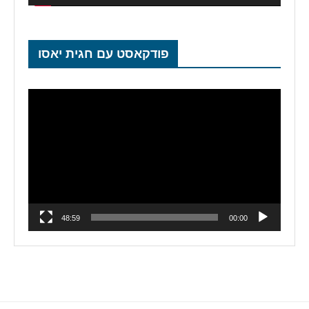
פודקאסט עם חגית יאסו
נגן
וידאו
48:59
00:00