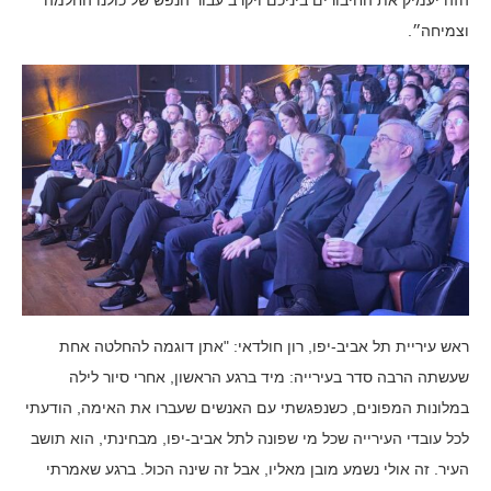
הזה יעמיק את החיבורים ביניכם ויקרב עבור הנפש של כולנו החלמה
וצמיחה״.
ראש עיריית תל אביב-יפו, רון חולדאי: "אתן דוגמה להחלטה אחת
שעשתה הרבה סדר בעירייה: מיד ברגע הראשון, אחרי סיור לילה
במלונות המפונים, כשנפגשתי עם האנשים שעברו את האימה, הודעתי
לכל עובדי העירייה שכל מי שפונה לתל אביב-יפו, מבחינתי, הוא תושב
העיר. זה אולי נשמע מובן מאליו, אבל זה שינה הכול. ברגע שאמרתי