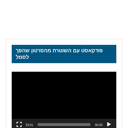
פודקאסט עם השוטרת מהסרטון שהפך
לסמל
נגן
וידאו
33:01
00:00