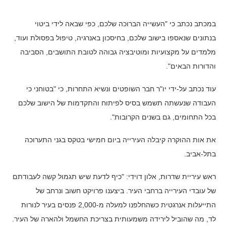
במכתב נכתב כי "העשייה הברוכה שלכם, כפי שבאה לידי ביטוי
בנתונים שנאספו בישוב שלכם, בחיסכון באנרגיה, טיפול בפסולת ועוד,
מלמדים על מקצועיות ומוטיבציה גבוהה לטובת התושבים, הסביבה
והדורות הבאים".
עוד נכתב על-ידי יו"ר חבר השופטים ונשיא התחרות, כי "בטוחני כי
העבודה שנעשתה תשמש בסיס לפיתוח והתקדמות של הישוב שלכם
בכל התחומים, גם בשנים הקרובות".
את אות ההוקרה קיבלה העירייה ביום חמישי בטקס בגני התערוכה
בתל-אביב.
ראש עיריית שדרות, אלון דוידי: "כיף לדעת שיש תגמול קשה לעבודתם
של עובדי העירייה ברחבי העיר. ביצענו פרויקט חשוב ונרחב של
התייעלות אנרגטית כשהחלפנו למעלה מ-2,000 פנסים בעיר לנורות
לד, מה שהוביל לירידה משמעותית בצריכת החשמל ולהארה של העיר.