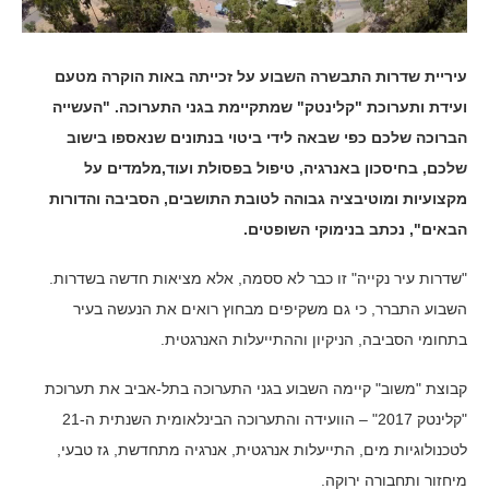
עיריית שדרות התבשרה השבוע על זכייתה באות הוקרה מטעם
ועידת ותערוכת "קלינטק" שמתקיימת בגני התערוכה. "
העשייה
הברוכה שלכם כפי
שבאה לידי ביטוי בנתונים שנאספו בישוב
שלכם, בחיסכון באנרגיה, טיפול בפסולת ועוד,
מלמדים על
מקצועיות ומוטיבציה גבוהה לטובת התושבים, הסביבה והדורות
הבאים", נכתב בנימוקי השופטים.
"שדרות עיר נקייה" זו כבר לא ססמה, אלא מציאות חדשה בשדרות.
השבוע התברר, כי גם משקיפים מבחוץ רואים את הנעשה בעיר
בתחומי הסביבה, הניקיון וההתייעלות האנרגטית.
קבוצת "משוב" קיימה השבוע בגני התערוכה בתל-אביב את תערוכת
"קלינטק 2017" – הוועידה והתערוכה הבינלאומית השנתית ה-21
לטכנולוגיות מים, התייעלות אנרגטית, אנרגיה מתחדשת, גז טבעי,
מיחזור ותחבורה ירוקה.