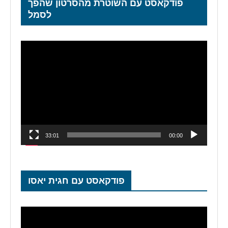
פודקאסט עם השוטרת מהסרטון שהפך
לסמל
נגן
וידאו
33:01
00:00
פודקאסט עם חגית יאסו
נגן
וידאו