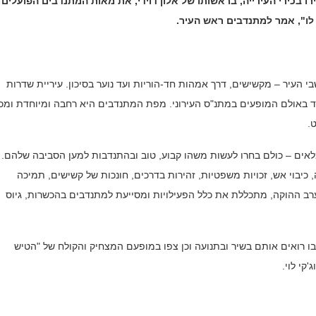
 בכירי העירייה, בראשותו של אלון דוידי, את מאות המתנדבים הפועלים
 לו", אמר למתנדבים ראש העיר.
 העיר – מקשישים, דרך אמהות חד-הוריות ועד נוער בסיכון. עיריית שדרות
 באולם המופעים במתנ"ס העירוני. מפת המתנדבים היא רחבה ומיוחדת ומכ
.
גמלאים – כולם בחרו לעשות משהו קבוע, טוב ובהתנדבות למען הסביבה שלהם.
יבוי אש, זכויות משפטיות, זהירות בדרכים, חונכות של קשישים, תמיכה
ערב ההוקה, מתכללת את כלל הפעילויות ומסייעת למתנדבים בהכשרות, גיוס
ו רואים אותם בשיר ובתנועה וכן צפו במופעם המצחיק והקולח של "הטיש
קי לוי.