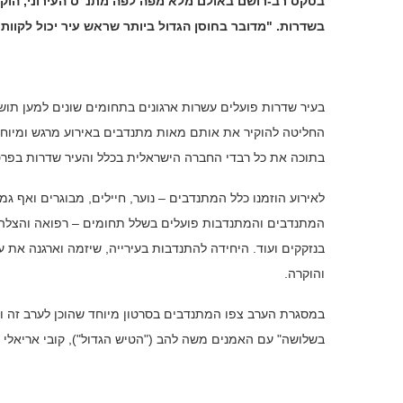
בטקס רב-רושם באולם מלא מפה לפה מתנ"ס העירוני, הוקירו
בשדרות. "מדובר בחוסן הגדול ביותר שראש עיר יכול לקוות
בעיר שדרות פועלים עשרות ארגונים בתחומים שונים למען תושבי
החליטה להוקיר את אותם מאות מתנדבים באירוע מרגש ומיוחד
בתוכה את כל רבדי החברה הישראלית בכלל והעיר שדרות בפרט
לאירוע הוזמנו כלל המתנדבים – נוער, חיילים, מבוגרים ואף 
המתנדבים והמתנדבות פועלים בשלל תחומים – רפואה והצלה, כ
בנזקקים ועוד. היחידה להתנדבות בעירייה, שיזמה וארגנה את 
והוקרה.
במסגרת הערב צפו המתנדבים בסרטון מיוחד שהוכן לערב זה וב
בשלושה" עם האמנים משה להב ("הטיש הגדול"), קובי אריאלי וג'