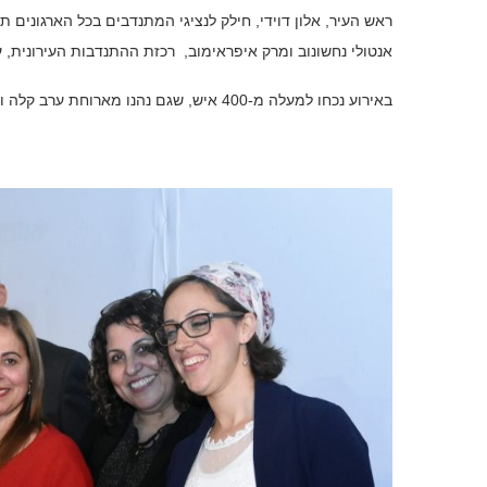
ראש העיר, אלון דוידי, חילק לנציגי המתנדבים בכל הארגונים ת
אנטולי נחשונוב ומרק איפראימוב, רכזת ההתנדבות העירונית, ע
באירוע נכחו למעלה מ-400 איש, שגם נהנו מארוחת ערב קלה ומשי אותו קיבלו בצאתם מהאולם.