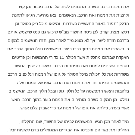
את המנוח ברכב וכשהם מתכננים לשוב אל הרכב כעבור זמן קצר
ולהצית את המנוח ואת הרכב. הנאשמים יצאו מהיער, הגיעו לתחנת
הדלק "תפוז" באזור התעשייה בשדרות, ומילאו מיכל ריק בסולר וכן
רכשו מצת. קודם לכן ניסה החשוד מב"ש לרכוש גם פנס שישמש אותם
בדרכם חזרה ליער, אך לא מצא.מיד לאחר מכן, חזרו הנאשמים למקום
בו השאירו את המנוח בתוך רכבו ביער. הנאשמים נטלו מתוך הרכב את
האקדח שבתוכו מחסנית אשר הכילה 11 כדורי תחמושת וכן פריטים
נוספים השייכים למנוח ואת מפתחות הרכב. בשלב זה שפך החשוד
משדרות את כל תכולת מיכל הסולר על גופו של המנוח ועל פנים הרכב
והנאשמים הציתו יחד את המנוח ואת הרכב. גופו של המנוח עלה
בלהבות והאש התפשטה על כל חלקי גופו ובכל חלקי הרכב. הנאשמים
נמלטו מן המקום כשהם מותירים את המנוח בוער בתוך הרכב. האש
אשר בערה, כילתה את גופו של המנוח עד כדי אובדן צלם אנוש.
מיד לאחר מכן הגיעו הנאשמים לביתו של החשוד, שם התקלחו,
החליפו את בגדיהם והכניסו את הבגדים המגואלים בדם לשקיות זבל .