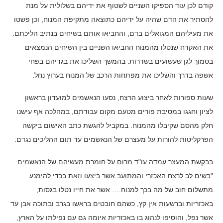
קודם לכן עוד הספיקו השניים לשטוף את ידיהם בשלולית על מנת
להסתיר את הדם שהיה על ידיהם כתוצאה מתקיפת המנוח, וכן פשטו
את מעיליהם המגואלים בדם, והחביאו אותם בשיחים בנתיב הליכתם.
את האקדח שנטלו מהמנוח החביאו השניים בין השיחים הנמצאים
בסמוך לגן שעשועים בשדרות. בהמשך השליכו את בגדיהם בפחי
אשפה בדרך והשליכו את מפתחות הרכב של המנוח בערוץ נחל.
שעות ספורות לאחר ביצוע הרצח, נסעו הנאשמים למועדון בראשון
לציון וחגגו במסיבת פורים מטעם מקום עבודתם, במהלכה אף עישנו
חלק מהסם שקיבלו מהמנוח. במקביל להגשת כתב האישום ביקשה
הפרקליטות להורות על מעצרם של הנאשמים עד תום ההליכים נגדם.
בבקשת המעצר עמדה עו"ד מרום על חומרת מעשיהם של הנאשמים:
"בשים לב לרצח האכזרי והמתועב אשר ביצעו וזאת בכדי להימנע
מתשלום חוב של מה בכך למנוח…. אשר את חייו נטלו בגסות,
באכזריות וברשעות אין קץ, כשהם חובטים בראשו בגרב ובתוכה אבן עד
אשר נפל, והוסיפו לנהוג בו באכזריות איומה גם עם נפילתו על הארץ,