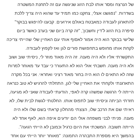
של הנרצח ומסר אותו לבת הזוג שניגשה עם זה לתחנת המשטרה
בשדרות. "נפגשנו אצלי, צחקנו כמו תמיד עד שהוא היה צריך ללכת
להתארגן לעבודה כמאבטח באולם אירועים. קבענו להיפגש בבוקר"
סיפרה בת הזוג ל'דין וחשבון', "זה קרה ביום שני בערב כאשר ביום
שלישי בבוקר הוא היה אמור לאסוף אותי עם האחיין שלי שהייתי צריכה
לקחת אותו מחופש בתחפושת פורים לגן ואז לקפוץ לעבודה.
התקשרתי אליו ולא היה מענה. זה היה מאוד מוזר לי, ניסיתי שוב ושוב
ולא היה מענה. חשבתי אולי הוא לא התעורר כי עבד עד מאוחר למרות
שזה לא התאים לו הוא היה בחור מאוד רציני ואחראי. אני בכל מקרה
התארגנתי ולקחתי את האחיין שלי לגן, התחלתי להרגיש לא טוב כנראה
הייתה לי הרגשה שמשהו קרה לאפי, הודעתי לעבודה שאני לא מגיעה,
חזרתי הביתה וניסיתי שוב לתפוס אותו. החלטתי לגשת לבית שלו, לא
ראיתי שם את הרכב שלו, הצצתי מהחלון קראתי בשם שלו ולא היה
מענה. פניתי לבני משפחה אולי הם יודעים איפה הוא, לאף אחד לא
הייתה תשובה. המשכתי את היום כרגיל וכמובן לא הייתי רגועה".
בהמשך היא מספרת התבהרה התמונה: "מאוחר יותר הייתי עם אחד