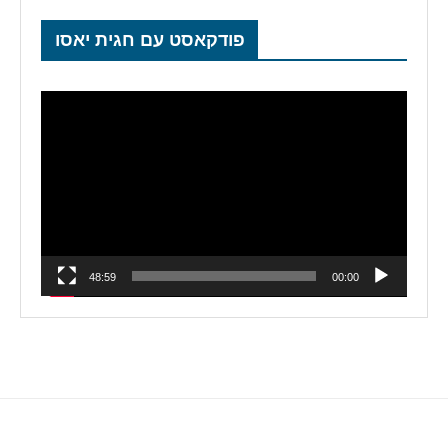
פודקאסט עם חגית יאסו
נגן
וידאו
48:59
00:00