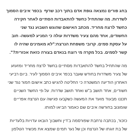
בחג פורים נמצאה גופת אדם בתוך רכב שרוף בכפר איבים הסמוך
לשדרות. מה שהתחיל כחשד להתאבדות הסתיים לאחר חקירה
כחשד לרצח מחריד. מכתב האישום שהוגש השבוע נגד שני
החשודים, אחד מהם צעיר משדרות עולה כי המניע למעשה- חוב
על עסקת סמים. קרובי משפחת הנרצח:"לא מאמינים שהיה לו
קשר לסמים. בכל מקרה מי רוצח בנאדם בצורה כזאת אכזרית?".
מה שהתחיל בחשד להתאבדות מסתיים בחשד לרצח מחריד ומזעזע
של צעיר משדרות בחודש שעבר בכפר איבים הסמוך לעיר. ביום רביעי
האחרון הודיעה המשטרה כי החליטה להגיש כתב אישום חמור נגד שני
חשודים, אחד תושב ב"ש ואחד תושב שדרות. על-פי החשד השניים
תכננו מבעוד מועד את המעשה כשקבעו פגישה עם הנרצח אפריים
שומונוב בחורשה איבים שם כאמור הביאו למותו.
כזכור, בכתבה נרחבת שפורסמה ב'דין וחשבון' הובאו עדויות בלעדיות
של בת זוגתו של הנרצח וכן של נער תמים שמצא את מכשיר הטלפון