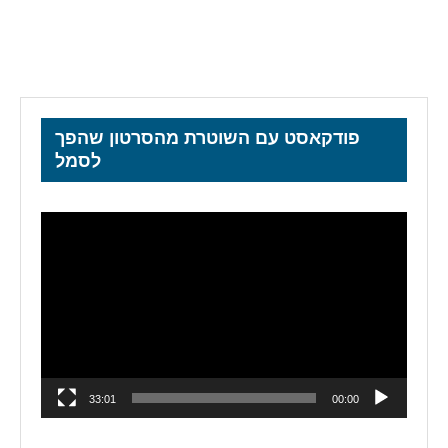
פודקאסט עם השוטרת מהסרטון שהפך
לסמל
נגן
וידאו
33:01
00:00