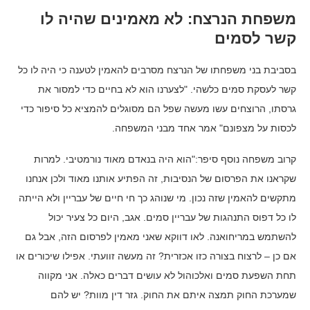
משפחת הנרצח: לא מאמינים שהיה לו
קשר לסמים
בסביבת בני משפחתו של הנרצח מסרבים להאמין לטענה כי היה לו כל
קשר לעסקת סמים כלשהי. "לצערנו הוא לא בחיים כדי למסור את
גרסתו, הרוצחים עשו מעשה שפל הם מסוגלים להמציא כל סיפור כדי
לכסות על מצפונם" אמר אחד מבני המשפחה.
קרוב משפחה נוסף סיפר:"הוא היה בנאדם מאוד נורמטיבי. למרות
שקראנו את הפרסום של הנסיבות, זה הפתיע אותנו מאוד ולכן אנחנו
מתקשים להאמין שזה נכון. מי שנוהג כך חי חיים של עבריין ולא הייתה
לו כל דפוס התנהגות של עבריין סמים. אגב, היום כל צעיר יכול
להשתמש במריחואנה. לאו דווקא שאני מאמין לפרסום הזה, אבל גם
אם כן – לרצוח בצורה כזו אכזרית? זה מעשה זוועתי. אפילו שיכורים או
תחת השפעת סמים ואלכוהול לא עושים דברים כאלה. אני מקווה
שמערכת החוק תמצה איתם את החוק. גזר דין מוות? יש להם