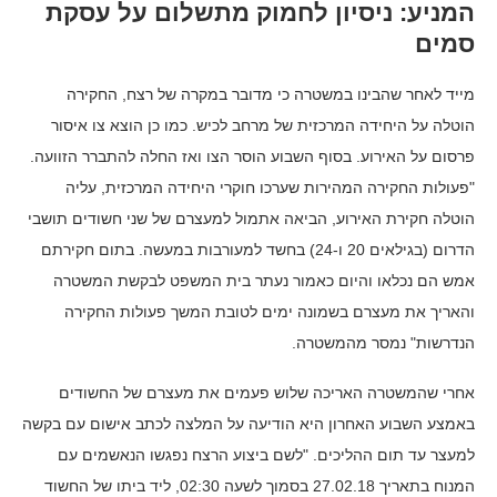
המניע: ניסיון לחמוק מתשלום על עסקת
סמים
מייד לאחר שהבינו במשטרה כי מדובר במקרה של רצח, החקירה
הוטלה על היחידה המרכזית של מרחב לכיש. כמו כן הוצא צו איסור
פרסום על האירוע. בסוף השבוע הוסר הצו ואז החלה להתברר הזוועה.
"פעולות החקירה המהירות שערכו חוקרי היחידה המרכזית, עליה
הוטלה חקירת האירוע, הביאה אתמול למעצרם של שני חשודים תושבי
הדרום (בגילאים 20 ו-24) בחשד למעורבות במעשה. בתום חקירתם
אמש הם נכלאו והיום כאמור נעתר בית המשפט לבקשת המשטרה
והאריך את מעצרם בשמונה ימים לטובת המשך פעולות החקירה
הנדרשות" נמסר מהמשטרה.
אחרי שהמשטרה האריכה שלוש פעמים את מעצרם של החשודים
באמצע השבוע האחרון היא הודיעה על המלצה לכתב אישום עם בקשה
למעצר עד תום ההליכים. "לשם ביצוע הרצח נפגשו הנאשמים עם
המנוח בתאריך 27.02.18 בסמוך לשעה 02:30, ליד ביתו של החשוד