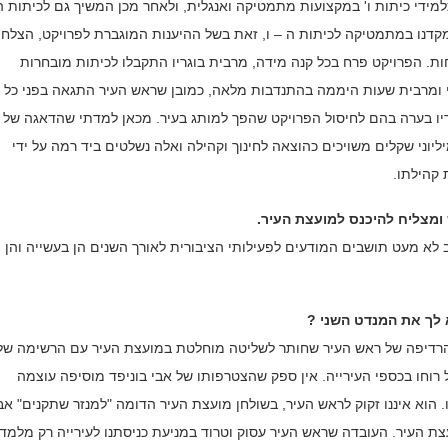
מידי כיתות ו' במקצועות מתמטיקה ואנגלית, ולאחר מכן המשיך גם לכיתות ה'
קדנו במתמטיקה לכיתות ה – ו, זאת בשל ההיענות המוגברת לפרויקט, הצלחת
חות. הפרויקט פרח בכל קנה מידה, מרבית בוגריו התקבלו לכיתות מובחרות
י ומרבית שעות היממה בהתנדבות מלאה, כמובן שראש העיר התגאה בפני כל 
ריו בערה בהם לחיסול הפרויקט שהפך למותג בעיר. מכאן למדתי שהדאגה של 
יליוני שקלים משויכים כהוצאה לחינוך וקהילה ואלה נשלטים ביד רמה על ידי
 קהילתו.
מצליח להיכנס למועצת העיר.
לא מעט תושבים המודעים לפעילותי הציבורית לאורך השנים הן בעשייה והן
 לך את המנדט השני ?
 והרדיפה של ראש העיר שחותר לשליטה מוחלטת במועצת העיר עם הרשימה של
 רוחו בכספי העירייה. אין ספק שהצטרפותו של אבי בוניפד מוסיפה עוצמה
 הוא איננו זקוק לראש העיר, בשולחן מועצת העיר הדומה "למנזר שתקנים" אב
צת העיר. העובדה שראש העיר עסוק וטרוד במניעת כניסתנו לעירייה רק מלמד