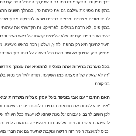
דרך תפקודו, התקדמותו כמו גם הישגיו,כך התחיל הפרויקט לתל
בתקופה מסוימת שילבנו גם את כיתות ט' , במהלך השנים התמ
לגייס מורים מצוינים ומרצים בכירים שבאו לפרויקט מתוך שלי
במקיפים, לא הרבה במילים, לפרוייקט זה הקדשתי את עיתותי
שער העיר בפרוייקט זה אלא שלימים קנאתו של ראש העיר וחב
העיר לחינוך היא רק מהפה ולחוץ, ושלטון הכח בראש מעייניו. מ
מחזיק תיק החינוך שעושה בהם ככל העולה על רוחו תוך העדפת
בכל מערכת בחירות אתה מצליח להמציא את עצמך מחדש ו
"זה לא שאלה של המצאה כמו השקעה, תודה לאל אני נטוע בלב 
בביקורת.
האם החיבור עם אבי בוניפד בעל עסק מצליח משדרות יביא
"איני יודע לצפות את תוצאות הבחירות לנוכח ריבוי הרשימות
לכן חשוב להצביע עבורנו על מנת שהוא לא יעשה ככל העולה על
לרשימה האיש הזה ויתר על עבודות מהעירייה בתמורה לחירותו.
יכניס למועצת העיר רוח חדשה ונוקבת שתעיר גם את חברי מוע