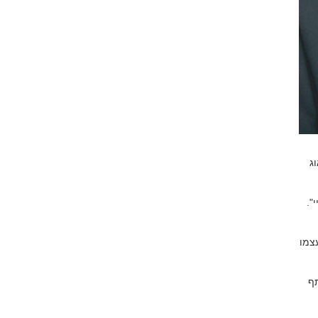
ג
".
צמו
תף