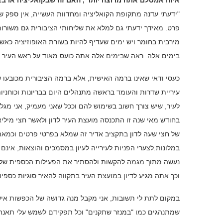
איזה אמסלם אתה מרוצה יותר , האם זה שבקואליציה או באו
"ידעתי עדנה מתקופת הקואליציה ומחדוות העשייה, אין ספק ש
פרט. מאידך ידעתי גם למלא את שליחותי הציבורית גם משורות
מירבית בחומר ויש ימים שעדיף להיות בשורת האופוזיציה כאש
בימים אלה. ראה שבימים אלה אתה כועס מאוד על ראש העיר וז
כעסי ודאי שאינו ברמה האישית, אלא ברמה הציבורית מכובעו 
עיריית שדרות והעומד בראשה מתנהלים היום בבריונות וכוחני
לעיר, שיש צורך חשוב בשימוש להם וככל שאני מעמיק, אני מגל
בחודש מאי שנה זו התכנסה מועצת העיר לדון ולאשר חצי מיליא
במלונות.לצערי הפניות לעירייה לעיון במסמכים והוצאות, אינם ז
נעשה מתוך מגמה להקשות ולהסתיר את הפעילות הכספית של ה
וכך אתה מגיע לדיון במועצת העיר בתקווה להאיר סוגיות כספיו
במקום לתת לי תשובות, אני מקבל מנה גדושה של הכפשות אישי
שמתנהגים כמו "במנזר שתקנים" וכל תפקידם לשמש עלי תאנה