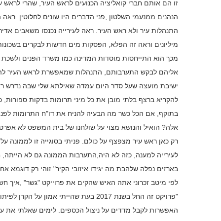
זו הם אותם חברי קואליציה הכנועים לראש העיר, שהרי לראש ע
הנהנים ממנעמי השלטון ,פני הדברים היו שונים לחלוטין. רא
התנהלות עיר ולא ראש העיר. ראה לעירייה נכנסו משאבים אדי
מיליונים וראה זה הפלא, הפסקות מים חדשות לבקרים בשכונות 
מכך הוא התייחסות מוסדות המדינה כמו משרד הפנים ולשכת 
אליהם לבקש התערבותם, התנהלות שמאפשרת לראש העיר להמשי
ישיבת מועצה שעל סדר היום עמדה שאילתא שלי שבה נדרש רא
להקריא ברצף בלתי מובן את כל מיני תרומות בדקות ספורות, 
בתוקף, אם הכל כשר מה הבעיה להניח את דו"ח התרומות לפנ
אלה? הואיל והנושא מצוי על שולחנו של בית המשפט לא אפרט י
רק כאן ראש עיר מצפצף על כולם. פניתי בסוגייה זו לממונה ע
לעירייה למענה, כזה לא היה,התערבות הממונה גם לא הייתה,
בארזים נפלה שלהבת מה יגידו איזובי הקיר" זוהי רק דוגמא אחת
לפי מיטב זכרוני אתה האיש שהקים את פרוייקט "גשר" ,איך חש
"פרויקט זה החל בשנת 2017 בעת שהייתי א
האפשרות לקבל מדדים על ניצול הכספים. לימים שאלתי את עצמ