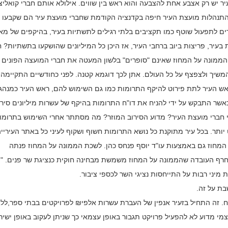
יר יש רק אצבע אחת להצבעה והוא ראש בין שווים. אילולא אותם חברי קואליצ
ה התנהלות מועצת העיר חיפה בקדנציה הקודמת שחברי מועצת עיר הם שקבעו
רים לתפעול שוטף כמו תקציבים בלתי רגילים לתשתיות בעיר, בהיקפים של מא
בעיר, פריצות ביוב ברחבי העיר, אז היכן כל המיליונים שהושקעו בתשתיות? 
הממונה על המחוז שאינם "סופרים" בלשון המעטה את חברי המועצה הפונים
ך ולצפצף על כל העולם. אתן לכך דוגמא קטנה. לפני כחודשיים התקיימה
ש העיר לתת פירוט להיקף התרומות כמו גם השימוש להם, ראש העיר כמנהגו
כאשר התבקש על ידי להניח את דו"ח התרומות בהיקף של עשרות מיליונים סיר
י חברי מועצת העיר? מדוע הסירוב המוזר? מה מסתתר אחרי השימוש בתרומו
ותר. בכל עיר מתוקנת כל נושא התרומות חשוף ושקוף לעיני כל באתר העיריי
ל המחוז גם באמצעות עו"ד יוסף פנחס כהן. לשכת הממונה על המחוז פנתה
 חרף העובדה שהממונה על המחוז משמשת מבחינה חוקית כנציגת שר פנים. "
 מיני רבות על התייחסות נציגי השר לכספי ציבור.
בת על זה.
מון על הקרן לפיתוח. זה התחיל בזעיר אנפין של העברת עשרות אלפי₪ לפרויקטים בבתי ספר,לל
י מדוע לא להפעיל פרויקט תגבור באופן עצמאי כך שניתן לעקוב באופן ישיר