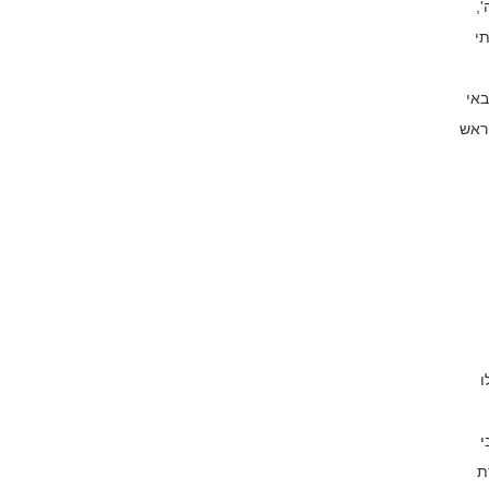
,
י
באי
ראש
ו
י
ת