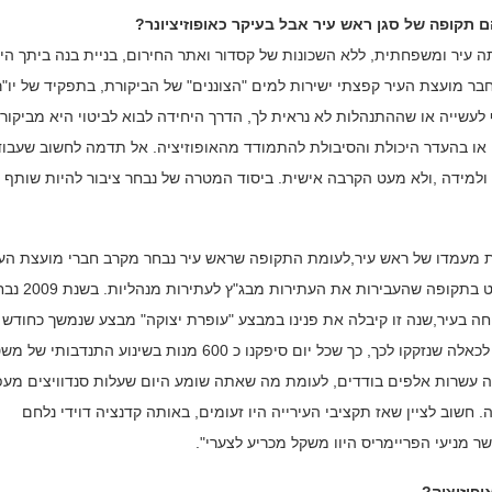
 תקופה של סגן ראש עיר אבל בעיקר כאופוזיציונר?
תה עיר ומשפחתית, ללא השכונות של קסדור ואתר החירום, בניית בנה ביתך הי
ן כבר בתחילת 1990 ראשית כהונתי כחבר מועצת העיר קפצתי ישירות למים "הצוננים" של הביקורת, בתפקיד של יו"
עשייה או שההתנהלות לא נראית לך, הדרך היחידה לבוא לביטוי היא מביקור
 או בהעדר היכולת והסיבולת להתמודד מהאופוזיציה. אל תדמה לחשוב שעבו
ולמידה ,ולא מעט הקרבה אישית. ביסוד המטרה של נבחר ציבור להיות שותף
 מעמדו של ראש עיר,לעומת התקופה שראש עיר נבחר מקרב חברי מועצת העי
מאידך חל פיחות במעמדו של חבר מועצת העיר מהשורה ובפרט ב
חה בעיר,שנה זו קיבלה את פנינו במבצע "עופרת יצוקה" מבצע שנמשך כחודש
ימים,במבצע זה הובלתי את כל נושא אספקת המזון למקלטים, לכאלה שנזקקו לכך, כך שכל יום סיפקנו כ 600 מנות בשינוע התנ
לה עשרות אלפים בודדים, לעומת מה שאתה שומע היום שעלות סנדוויצים מעפ
. חשוב לציין שאז תקציבי העירייה היו זעומים, באותה קדנציה דוידי נלחם
 מניעי הפריימריס היוו משקל מכריע לצערי".