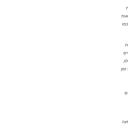
ת
אות
כמו
ת.
ים
ג,
זמן
ם
פעה