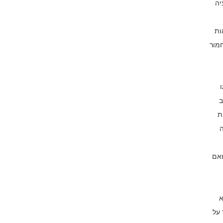
יה
ות
חמור
ב
ת
ה
ואם
א
 על