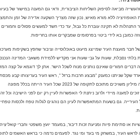
פוזיציה?.
העשייה מביאה לסיפוק השליחות הציבורית, ודאי גם המענה במישור של בעיו
 האופוזיציה ללא מורא מאיש, נכון שזה מצריך השקעה אדירה של זמן והתמצ
ר התנהלות לא תקינה עוברת כל גבול, עד כדי חשד למעשים פסולים וחמורים 
ה כמובן בא לידי ביטוי בפרסומים שמבקרים אותו בחריפות.
של חבר מועצת העיר שמייצג מיעוט באוכלוסייה וציבור שחפץ בשקיפות מערכו
ות בלתי נסבלת, שעות על גבי שעות אני מקדיש ללמידת משאבי המדינה הנכנס
ה דברים חמורים שאינם נותנים מנוח לשכל הישר. אתן לך דוגמא על קצה המזל
רד שקל שניתנו כמענק "מבצע חרבות ברזל ", ראש העיר בעריצותו קבע מכסת 
של חצי שעה לדון בתקציב אדיר זה שמלא בפרטי פרטים וכמאה מיליון משויכים מתוכם לתקופה של 2023 שכל העיר הייתה בכלל מפונה
וכים למענה מיידי ולרוב ניתנת לי האפשרות לעיין רק יום לפני הישיבה וכל זה
עירייה. גם בשעות המתאפשרות לעיון הם נוהגים לגלות טפח ולכסות טפחיי
ת.
ות או סתימת פיות ומניעת זכות דיבור, במעמד יועץ משפטי וחברי קואליציה
 לראש העיר, במשחק מי בעד ומי נגד. לפעמים נדמה כי בראש האשמים לתו