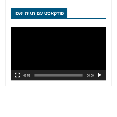
פודקאסט עם חגית יאסו
נגן
וידאו
48:59
00:00