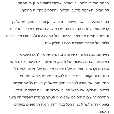
הקמת מרכיבי ביטחון ביישובים שמחוץ לטווח ה-7 ק"מ, הפגות
לתושבים והשלמת מרכיבי הביטחון החסרים בקריית החינוך.
בסוף הפגישה, ראש המועצה, תמיר עידאן ושר הביטחון, ישראל כץ,
קבעו מזוזה למרכז החירום החדש במועצה המצויד באיבזור מתקדם
וחדשני התואם את צורכי הביטחון של המועצה וכולל בתוכו מוקד רואה.
עלותו של המרכז מוערכת בכ-14 מיליון ש"ח.
ראש המועצה האזורית שדות נגב, תמיר עידאן: "מאז השביעי
באוקטובר אנחנו בעיצומו של מאבק מתמשך – גם ביטחוני, גם נפשי
וגם ביורוקרטי. התושבים שלנו חיים במציאות של חירום, ולצד כל
הכוחות והתקווה – הם זקוקים להגנה אמיתית ולתשתיות מיגון
מתאימות. אני מודה לשר הביטחון ישראל כץ וצוותו על המחויביות
לביטחון העוטף ואנו מלאי תקווה שדרישותנו ייענו בהקדם". עידאן
התייחס לחשיבות חיסולם של ארגוני הטרור במטרה לאפשר חיי ביטחון
בעוטף וקרא לשר לעשות הכל בכדי להחזיר את החטופים בהקדם
האפשרי.