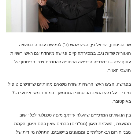
שר הביטחון, ישראל כץ, הגיע אמש (ב') לפגישת עבודה במועצה
האזורית שדות נגב, במסגרתה קיים פגישה מיוחדת עם ראשי רשויות
עוטף עזה – ובמרכזה הדרישה הדחופה להסדרת צרכי הביטחון של
תושבי האזור.
בפגישה, הציגו ראשי הרשויות שורת נושאים מהותיים שדורשים טיפול
מיידי – על רקע המצב הביטחוני המתמשך, במיוחד מאז אירועי ה-7
באוקטובר.
בין הנושאים המרכזיים שהעלה עידאן: מענה טכנולוגי לכל יישובי
המועצה , השלמת מיגון (ממ"דים) בבתים שאין בהם מיגון, הקמת
מבני חירום רב-תכליתיים וממוגנים ביישובים, התחלה מיידית של