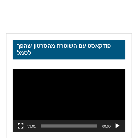
פודקאסט עם השוטרת מהסרטון שהפך
לסמל
נגן
וידאו
33:01
00:00