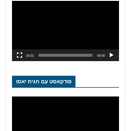
נגן
וידאו
33:01
00:00
פודקאסט עם חגית יאסו
נגן
וידאו