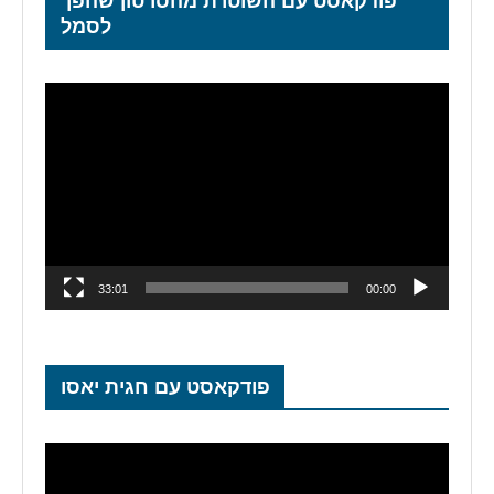
פודקאסט עם השוטרת מהסרטון שהפך
לסמל
נגן
וידאו
33:01
00:00
פודקאסט עם חגית יאסו
נגן
וידאו