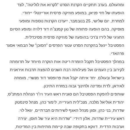
ומהעולם. בערב תתקיים הקרנת הסרט "לקרוא את לוליטה", לצד
הופעתו של חזי פניאן, במופע מוזיקה פרסית אוריינטלי ייחודי.
למחרת, יום שלישי, 25 בנובמבר, ייערכו הקרנות נוספות ומופעי
מוסיקה, בהם הופעה פתוחה של נגן קמנצ׳ה דור דלויה ומופע הסיום
החגיגי של לירז צ'רכי בהופעה של מוזיקה פרסית פסיכדלית.
הפסטיבל יינעל בהקרנת הסרט עטור הפרסים "הסוכן" של הבמאי אסגר
פרהאדי.
במהלך הפסטיבל תקבל הזמרת ריטה אות הוקרה מיוחד על תרומתה
לקירוב בין העמים ועל פעילותה רבת השנים להפצת תרבות איראנית
בישראל ובעולם. יחד איתה יקבל אות פרופסור דוד מנשרי, מומחה
לאיראן, לדת ומדינה ולחינוך גבוה במזרח התיכון.
שותפים להפקת הפסטיבל הם סגנית ראש העיר ויו"ר הנהלת המתנ"ס,
יהודית אוליאל מלכה, מנכ"לית העירייה, לימור כהן, מנהל סינמטק
שדרות, בני כהן, וסגן מנהל האגף לשירותים חברתיים, יגאל לוי.
ראש עיריית שדרות, אלון דוידי: "שדרות היא עיר של חוסן, יצירה
וערבות הדדית. דווקא בתקופה שבה קיימת מתיחות בין המדינות,