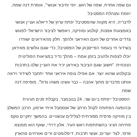
גם שפה אחרת, שפה של רגש, יופי וחיבור אנושי", אומרת דנה שמח,
יוזמת ומנהלת הפסטיבל.
לדבריה, היא מקווה שהפסטיבל יפתח ערוץ של דיאלוג ועניין אנושי
באמצעות אמנות, קולנוע ומוזיקה, ויאפשר לציבור הישראלי לפגוש
צדדים אחרים של העם האיראני ולהפך. חלק מהאירועים ישודרו
בשידור חי בעמוד הפייסבוק של הפסטיבל, כדי שגם גולשים מאיראן
יוכלו לצפות ולהגיב בזמן אמת – מהלך נדיר במציאות הפוליטית
הנוכחית. "חשוב שגם הציבור באיראן יכיר את העניין שלנו בתרבות
ובקולנוע שהוא יוצר. אם אפילו צופה איראני אחד יתחבר לשידור ויראה
אותנו מדברים מתוך אהבה – כבר עשינו משהו גדול", מוסיפה דנה
שמח.
הפסטיבל ייפתח ביום שני, 24 בנובמבר, בקבלת פנים חגיגית
ובהופעה הפתוחה לקהל הרחב של אנסמבל איתי ארמון, הרכב המשלב
בין מוזיקה פרסית מסורתית לצלילים עכשוויים. בהמשך יתקיים טקס
פתיחה חגיגי בהשתתפות ראש העיר, אלון דוידי, שאף הוא ממוצא
פרסי, לצד יוצרים, אנשי תרבות, דיפלומטים זרים ואורחים מהארץ