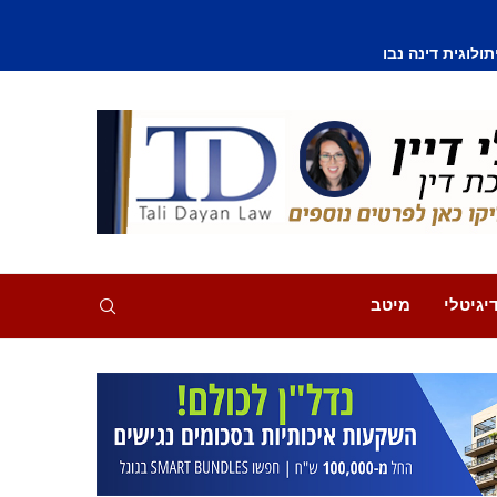
וסף נפצע קל
יגיטלי
מיטב