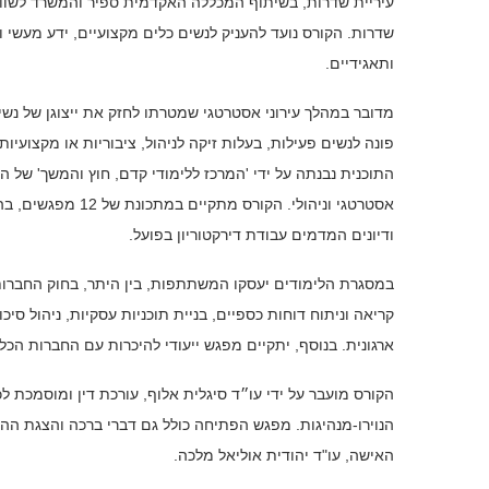
עיריית שדרות, בשיתוף המכללה האקדמית ספיר והמשרד לשוויו
שדרות. הקורס נועד להעניק לנשים כלים מקצועיים, ידע מעשי וב
ותאגידיים.
מדובר במהלך עירוני אסטרטגי שמטרתו לחזק את ייצוגן של נש
פונה לנשים פעילות, בעלות זיקה לניהול, ציבוריות או מקצועיו
התוכנית נבנתה על ידי 'המרכז ללימודי קדם, חוץ והמשך' של 
ודיונים המדמים עבודת דירקטוריון בפועל.
במסגרת הלימודים יעסקו המשתתפות, בין היתר, בחוק החברות וחו
קריאה וניתוח דוחות כספיים, בניית תוכניות עסקיות, ניהול סי
ארגונית. בנוסף, יתקיים מפגש ייעודי להיכרות עם החברות הכל
הקורס מועבר על ידי עו״ד סיגלית אלוף, עורכת דין ומוסמכת ל
הנוירו-מנהיגות. מפגש הפתיחה כולל גם דברי ברכה והצגת ההקש
האישה, עו"ד יהודית אוליאל מלכה.