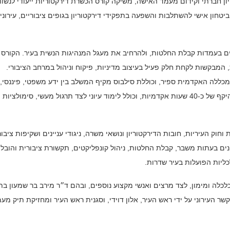
ן חברתי וקידום מעמד האישה, משיקה קורס הכשרת דירקטוריות ייעודי לנשו
יטחון אישי להשתלבות והשפעה בתפקידי דירקטוריון בגופים ציבוריים, עירוני
ים בעמדות קבלת החלטות, ולהרחיב את מעגל המנהיגות הנשית בעיר. הקורס
ת, המבקשות לקחת חלק פעיל בעיצוב מדיניות, פיקוח וניהול במרחב הציבורי.
המכללה האקדמית ספיר, וכוללת סילבוס מקיף המשלב בין ידע משפטי, פיננסי,
אסטרטגי וניהולי. הקורס מתקיים במתכונת של 12 מפגשים, בהיקף של כ-40 שעות אקדמיות, וכולל לימוד עיוני לצד תרגול מעשי, סימולציות
ק העיריות, חובות הדירקטוריון ונושאי משרה, ניגודי עניינים ושקיפות ציבור
כונים בעתות משבר, קבלת החלטות, ניהול קונפליקטים, תקשורת ציבורית והובל
כליות הפועלות בעיר שדרות.
כלכלה ומימון, לצד מרצים ואנשי מקצוע נוספים, ובהם ד״ר מירב בר שמעון ב
ר העירוני על ידי ראש העיר, אלון דוידי, וסגנית ראש העיר ומחזיקת תיק מע