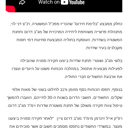
כחלק ממבצע "בלימת חירום" שהכריז מפכ"ל המשטרה, רנ"צ דני לוי,
מתנהלת פרשייה משותפת ליחידה המרכזית של מג"ב דרום ותחנת
המשטרה בשדרות, העוסקת בחוליה המבצעת סחיטת דמי חסות
מקבלנים בעיר שדרות.
בלשי מג"ב ושוטרי תחנת שדרות ביצעו חקירה סמויה שהובילה
לפעילות מבצעית אתמול, במהלכה הכוחות פשטו על היעדים ועצרו
את ארבעת החשודים חברי החוליה.
בנוסף, תפסו הכוחות כסף מזומן ורכב לחילוט בשווי של מאות אלפי
שקלים. החשודים, תושבי הדרום בשנות ה-30 לחייהם, הועברו להמשך
טיפול צוות חקירה משולב של תחנת משטרת שדרות וימ"ר מג"ב דרום.
רפ"ק אייל זיכרמן מימ"ר מג"ב דרום ציין: "לאחר חקירה סמויה ביצענו
מעצר. במשרדי החשודים נתפסו מסמכים חשובים אשר מוכיחים את