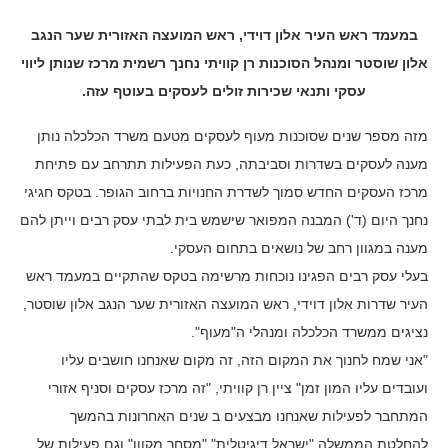
במעמד ראש העיר אלון דוידי, ראש המועצה האזורית שער הנגב
אלון שוסטר ומנהל הסוכנות רן קוויתי נחנך רשמית מרכז שנותן ליווי
עסקי ותנאי שכירות זולים לעסקים בעוטף עזה.
מזה מספר שנים שסוכנות מעוף לעסקים מטעם משרד הכלכלה נותן
מענה לעסקים בשדרות וסביבתה, כעת הפעילות תתרחב עם פתיחת
מרכז העסקים החדש סמוך לשדרת החנויות ברחוב הגופר. בטקס חגיגי
נחנך היום (ד') המבנה המפואר שישמש בית לבתי עסק רבים וייתן להם
מענה במגוון רחב של נושאים בתחום העסקי.
בעלי עסק רבים הפגינו נוכחות מרשימה בטקס שהתקיים במעמד ראש
העיר שדרות אלון דוידי, ראש המועצה האזורית שער הנגב אלון שוסטר,
נציגים ממשרד הכלכלה ומנהלי ה"מעוף".
"אני שמח לחנוך את המקום הזה, זה מקום שאנחנו חושבים עליו
ועובדים עליו המון זמן" ציין רן קוויתי, "זה מרכז עסקים וסניף אזורי
המתחבר לפעילות שאנחנו מבצעים ב שנים האחרונות בהמשך
להחלטת הממשלה "ישראל דיגיטלית" "מסחר מקוון" וגם פעילות של