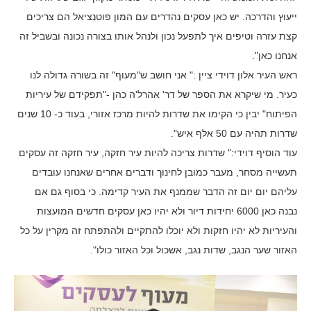
ייעוץ והדרכה. יש כאן עסקים נהדרים עם המון פוטנציאל הם צריכים
קצת עזרה וטיפים איך לתפעל נכון ולנהל אותו בצורה נכונה ובשביל זה
אנחנו כאן".
ראש העיר אלון דוידי ציין :" אני חושב ש"מעוף" זה בשורה גדולה לנו
כעיר. מי שיקרא את הספר של דר' אהרל'ה כהן -"תפקידם של עיריות
הפיתוח" יבין כי הקימו את שדרות להיות מרכז אזורי, בעוד כ- 10 שנים
שדרות תהיה עם 50 אלף איש".
עוד הוסיף דוידי:" שדרות צריכה להיות עיר חזקה, עיר חזקה זה עסקים
תעשייה מסחר, מעבר כמובן לחינוך ודברים אחרים שאנחנו עובדים
עליהם יום יום זה הדבר שממנף את העיר קדימה. כי בסוף גם אם
נבנה כאן 6000 יחידות דיור ולא יהיו כאן עסקים חדשים המועצות
והעיריות לא יהיו חזקות ולא יוכלו להתקיים ולהתפתח זה מקרין על כל
האזור שער הנגב, שדות נגב, אשכול וכל האזור כולו".