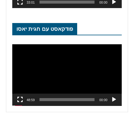
33:01
00:00
פודקאסט עם חגית יאסו
נגן
וידאו
48:59
00:00