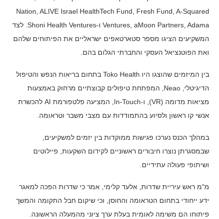
Nation, ALIVE Israel HealthTech Fund, Fresh Fund, A-Squared
Ventures, aMoon Partners, Adama ו-Shoni Health Ventures. לצד
המשקיעים הציגו מספר סטארטאפים ישראליים את הפיתוחים שלהם
ואת הפוטנציאל העסקי והחברתי הגלום בהם.
בין המיזמים שהוצגו היו Toko Health בתחום בריאות הנפש והטיפול
הדיגיטלי, Neao, המפתחת טיפולים קבוצתיים מרחוק באמצעות
מציאות מדומה (VR), ו-In-Touch, המציעה פלטפורמת AI להכשרת
אנשי קו ראשון ולסיוע בהתמודדות עם מצבי משבר וטראומה.
במהלך הכנס נערכו פגישות ממוקדות בין יזמים למשקיעים,
שבמסגרתן נוצרו חיבורים ראשוניים לקידום השקעות, פיילוטים
ושיתופי פעולה עתידיים.
מ"מ ראש עיריית שדרות, אלעד קלימי, אמר כי שדרות הפכה למאגר
ידע ייחודי בתחום הטראומה והחוסן, וכי שיקום חבל התקומה והמשך
פיתוחו הם משימה לאומית בעלת ערך ציוני מהמעלה הראשונה.