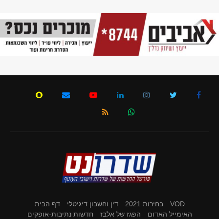
VOD
בחירות 2021
דין וחשבון דיגיטלי
דף הבית
האימייל האדום
הפגז של אלבז
חדשות נתיבות-אופקים