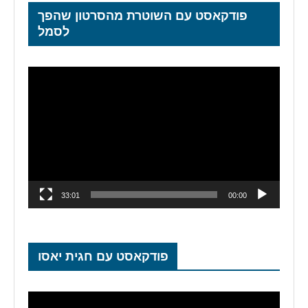
פודקאסט עם השוטרת מהסרטון שהפך
לסמל
נגן
וידאו
33:01
00:00
פודקאסט עם חגית יאסו
נגן
וידאו