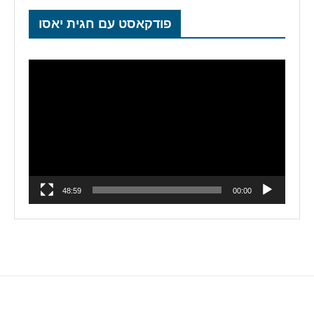
פודקאסט עם חגית יאסו
נגן
וידאו
48:59
00:00