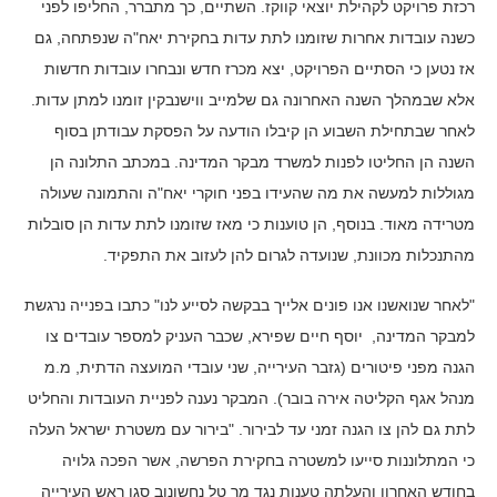
רכזת פרויקט לקהילת יוצאי קווקז. השתיים, כך מתברר, החליפו לפני
כשנה עובדות אחרות שזומנו לתת עדות בחקירת יאח"ה שנפתחה, גם
אז נטען כי הסתיים הפרויקט, יצא מכרז חדש ונבחרו עובדות חדשות
אלא שבמהלך השנה האחרונה גם שלמייב ווישנבקין זומנו למתן עדות.
לאחר שבתחילת השבוע הן קיבלו הודעה על הפסקת עבודתן בסוף
השנה הן החליטו לפנות למשרד מבקר המדינה. במכתב התלונה הן
מגוללות למעשה את מה שהעידו בפני חוקרי יאח"ה והתמונה שעולה
מטרידה מאוד. בנוסף, הן טוענות כי מאז שזומנו לתת עדות הן סובלות
מהתנכלות מכוונת, שנועדה לגרום להן לעזוב את התפקיד.
"לאחר שנואשנו אנו פונים אלייך בבקשה לסייע לנו" כתבו בפנייה נרגשת
למבקר המדינה, יוסף חיים שפירא, שכבר העניק למספר עובדים צו
הגנה מפני פיטורים (גזבר העירייה, שני עובדי המועצה הדתית, מ.מ
מנהל אגף הקליטה אירה בובר). המבקר נענה לפניית העובדות והחליט
לתת גם להן צו הגנה זמני עד לבירור. "בירור עם משטרת ישראל העלה
כי המתלוננות סייעו למשטרה בחקירת הפרשה, אשר הפכה גלויה
בחודש האחרון והעלתה טענות נגד מר טל נחשונוב סגן ראש העירייה