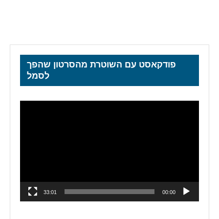
פודקאסט עם השוטרת מהסרטון שהפך
לסמל
נגן
וידאו
33:01
00:00