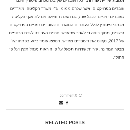
תגובת עיריית שדרות:
"כל העובדים שקיבלו מכתב פיטורין הינם
עובדים בפרויקטים, אשר שכרם ממומן ע״י משרד הקליטה ומוגדרים
כעובדים זמניים. ככבל שנה, גם השנה הוציאה מנהלת אגף הקליטה
מכתבי פיטורין לכלל העובדים המוגדרים כעובדים זמניים בפרויקטים
השונים, מתוך כוונה כי לאחר שתאושר תכנית העבודה לשנת הכספים
של 2017, נקלוט את העובדים מחדש. הנושא עומד כרגע בפתחו של
מבקר המדינה. עיריית שדרות תפעל על פי הוראות מנהל תקין ועל פי
החוק".
0 comment
RELATED POSTS