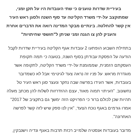
בעיריית שדרות טוענים כי שתי העובדות היו על תקן זמני,
שמתוקצב על-ידי משרד הקליטה עד סוף השנה ולסגן ראש העיר
אין קשר להחלטה. בינתיים מבקר המדינה רואה את הדברים אחרת
והעניק להן צו הגנה זמני שניתן ל"חושפי שחיתויות"
בתחילת השבוע הופתעו 2 עובדות אגף הקליטה בעיריית שדרות לקבל
הודעה על הפסקת עבודתן בסוף השנה, בטענה כי תמה תקופת
העסקתם הזמנית, שממומנת על-ידי משרד הקליטה, לתקופה אשר
מוגדרת מראש. על פניו זה נראה צעד לגיטימי אבל לא כשמדובר
בעובדות, אשר העידו בפרשה שבה נחקר ונעצר סגן ראש העיר טל
נחשונוב. "העיתוי תמוה מאוד, עצם ההזדרזות לשלוח להן מכתב מעלה
תהיות שכן לכולם ברור כי הפרויקט הזה ימשך גם בתקציב של 2017"
אמרו גורמים באגף נוכח הצעד, "אין לנו ספק שיש לזה קשר לפרשה
האחרונה".
מדובר בעובדות אנסטיה שלמייב רכזת תרבות באגף ונדיה וישנבקין,