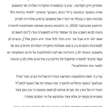
ומחזיק תיק הקליטה. יצוין כי במסגרת החקירה הגלויה מר נחשונוב
שהה במעצר ובמעצר בית" כותב המבקר ומוסיף: "לאחר בחינת כלל
נסיבות העניין ובכלל זה דבריו של נחשונוב בראיון טלוויזיה לערוץ
הראשון מנובמבר 2016, בו התבטא באופן שממנו משתמעת לכאורה
כוונה לבוא חשבון עם מי שמסר מידע למשטרה נגדו ("הם חושבים
שאני לא יודע אבל אני יודע הכל. לכל אחד יגיע הזמן שלו"), ובשים לב
לסמיכות הזמנים בין ביצוע פעולות החקירה הגלויות והראיון עם מר
נחשונוב כאמור לבין ההודעה שניתנה למתלוננת על סיום העסקתה יש
קשר סיבתי לכאורה מתקבל על הדעת בין אירועים אלה לבין הכוונה
לפטר את המתלוננות".
נציין כי מאז התפוצצה הפרשה בעיריית שדרות הבינו את "גודל
הבלאגן" באגף והחליטו להעביר את האחריות של האגף למנכ"ל
העירייה טל טורן וזה מביא אותם לביסוס הטענה כי אין כאן צעד
ממניעים נקמניים אלא צעד מתבקש על-פי הסכם מסודר.