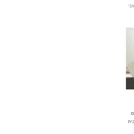
ני
ם
בית