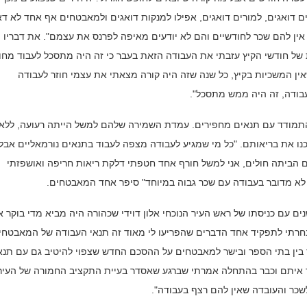
ם דואגים, למורים דואגים, אפילו למנקות דואגים ולמאבטחים אף אחד לא דא
אין להם שכר לחודשיים והם לא יודעים מאיפה לפרנס את עצמם". את דבריו
 של חודשי הקיץ עזבתי את העבודה הזאת בעבר כי זה היה מתסכל לעבוד מחו
ן המשכיות בקיץ, כל שנה שזה היה קורה מצאתי את עצמי חוזר לעבודה
בודה, זה היה ממש מתסכל".
התמודד עם תנאים מחפירים. עמדת השמירה שלהם למשל הייתה רעועה, ללא
נו את בריאותם. "כל מי שמגיע לעבודה מצפה לעבוד בתנאים נורמאליים אבל
ם הביתה חולים, אני למשל חורף אחד חטפתי דלקת ריאות חריפה ואושפזתי
לא מדובר בעבודה עם שכר גבוה במיוחד" סיפר אחד המאבטחים.
ים עם כניסתו של ראש העיר הנוכחי אלון דוידי שכהורה היה מביא מדי בוקר 
נבחרתי לתפקיד אחד הדברים שהפריעו לי מאוד זה תנאי העבודה של המאבטחי
ר בין בתי הספר ובישר למאבטחים על ההסכם החדש שצפוי להיטיב גם עם תנא
ד איתם וכבר בהתחלה אמרתי שברגע שאסדר בעיית התקציב החמורה של העיר
שכר והעובדה שאין להם רצף בעבודה".