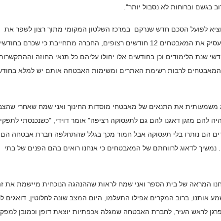
 בגשם וברוחות לא נסבול יותר".
הוציא לפועל הסכם חדש שנרקם במרכז השלטון המקומי מתוך רצון לשפר את
העסקתם. על-פי ההסכם החדש, חברת האבטחה מתחייבת להעסיק את המאבטחים 12 חודשים רצופים, החברה מתחייבת כי שכרם בחוד
דשי שנת הלימודים וכן בחודשים אלו יחולו עליהם כל תנאי החוזה וההתקשרות
לל המאבטחים לרבות רשימת האתרים ומשימות האבטחה אותם יש למלא בחודש
 משמעותית את התנאים של מאבטחי מוסדות החינוך ואני שמח שאחרי שהצבנ
ה להם מזגן דאגנו להם גם לתעסוקה רציפה" אומר דוידי, "כשנכנסתי לתפקי
ים הם נותרו בלי תעסוקה אבל חמור מכך בגלל שהתחלפה חברת אבטחה הם
 נמשיך לדאוג לרווחתם של המאבטחים כי אנחנו רואים בהם הפנים של בתי
ו המראה של בית הספר ואני שמח לראות שההנהגה הנוכחית מיישמת את זה
מע אותנו, ברוב המקרים אפילו התעלמו, היום המצב שונה לחלוטין, דואגים לנ
לפרגן לראש העיר, לחברת האבטחה שמגלה אכפתיות יוצאת דופן וכמובן למפק