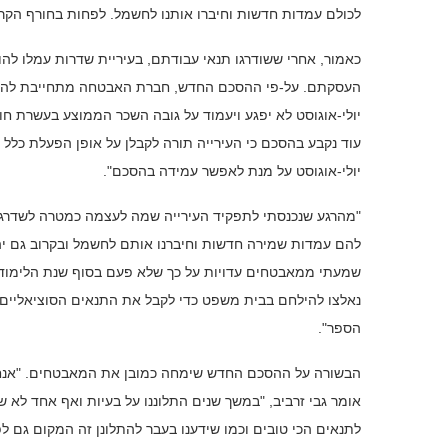
לכולם עמדות חדשות וחיברו אותנו לחשמל. לפחות בחורף הקרוב
כאמור, אחרי ששודרגו תנאי עבודתם, בעיריית שדרות עמלו ל
יולי-אוגוסט לא יפגע ויעמוד על גובה השכר הממוצע בעשרת חו
עוד נקבע בהסכם כי העירייה תורה לקבלן על אופן הפעלת כ
יולי-אוגוסט על מנת לאפשר עמידה בהסכם".
"מהרגע שנכנסתי לתפקיד העירייה שמה לעצמה כמטרה לשדרג
להם עמדות שמירה חדשות וחיברנו אותם לחשמל ובקרוב גם יהי
שמעתי ממאבטחים עדויות על כך שלא פעם בסוף שנת הלימוד
נאלצו להילחם בבית משפט כדי לקבל את התנאים הסוציאליים.
הספר".
הבשורה על ההסכם החדש שימחה כמובן את המאבטחים. "אנחנ
אומר גבי זרביב, "במשך שנים התלוננו על בעיות ואף אחד לא ש
לתנאים הכי טובים וכמו שידענו בעבר להתלונן זה המקום גם 