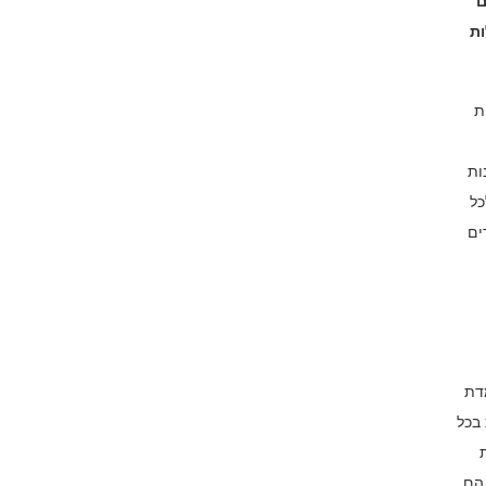
ם
ות
ת
ות
כל
ים
מדת
 בכל
 הם