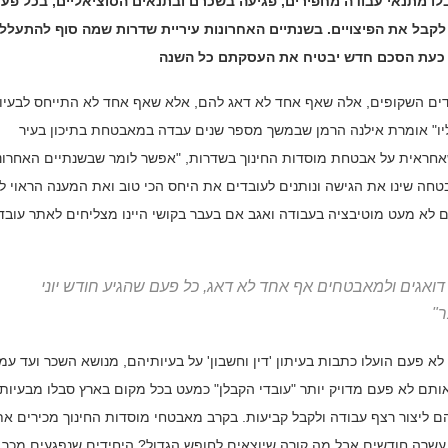
ו מתנאי עבודה מחפירים, פגיעה בשכרם ובתנאים הסוציאליים, בכל פע
בל את הפיצויים. בשנתיים האחרונות עיריית שדרות שמה סוף להתעלל
 כעת הסכם חדש יבטיח את העסקתם כל השנה
דים השקופים, אלה שאף אחד לא דאג להם, אלא שאף אחד לא התייחס לבעיו
יו" אומרת אילנה הרמן שבמשך מספר שנים עבדה במאבטחת בתיכון בעיר
חראית על אבטחת מוסדות החינוך בשדרות, "אפשר לומר שבשנתיים האחרונ
טחה שינו את הגישה ונותנים לעובדים את היחס הכי טוב ואת המענה הראוי ל
ם לא מעט מוטיבציה בעבודה ואגב אם בעבר בקושי היינו מצליחים לאתר עובד
 דואגים ולמאבטחים אף אחד לא דאג, כל פעם שהגיע חודש יוני
ר"
א פעם הועלו כתבות בעיתון 'דין וחשבון' על בעיותיהם, מנושא השכר ועד ע
ותם לא פעם מדויק יותר "עובדי הקבלן" כמעט בכל מקום בארץ סבלו מבעיות
 ליצור רצף עבודה ולקבל קביעות. בקרב מאבטחי מוסדות החינוך מכירים את
 עשרה חודשים אבל מה קורה שיוצאים לחופש הגדול? היחידים שנפגעים מכך