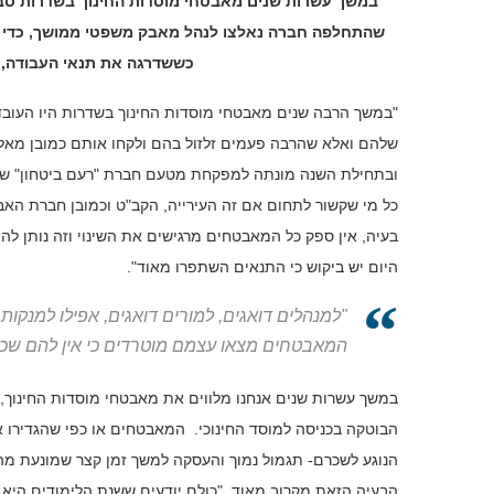
במשך עשרות שנים מאבטחי מוסדות החינוך בשדרות סבל
שהתחלפה חברה נאלצו לנהל מאבק משפטי ממושך, כדי לק
כששדרגה את תנאי העבודה,
"במשך הרבה שנים מאבטחי מוסדות החינוך בשדרות היו העוב
שלהם ואלא שהרבה פעמים זלזול בהם ולקחו אותם כמובן מאל
ובתחילת השנה מונתה למפקחת מטעם חברת "רעם ביטחון" שא
כל מי שקשור לתחום אם זה העירייה, הקב"ט וכמובן חברת האב
בעיה, אין ספק כל המאבטחים מרגישים את השינוי וזה נותן לה
היום יש ביקוש כי התנאים השתפרו מאוד".
"למנהלים דואגים, למורים דואגים, אפילו למנקות
המאבטחים מצאו עצמם מוטרדים כי אין להם שכ
במשך עשרות שנים אנחנו מלווים את מאבטחי מוסדות החינוך, ל
הבוטקה בכניסה למוסד החינוכי. המאבטחים או כפי שהגדירו א
הנוגע לשכרם- תגמול נמוך והעסקה למשך זמן קצר שמונעת מהם
הבעיה הזאת מקרוב מאוד. "כולם יודעים ששנת הלימודים היא