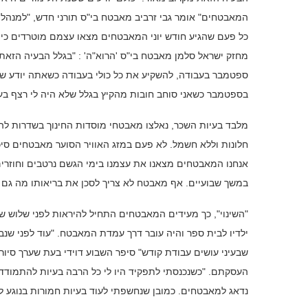
המאבטחים" אומר גבי זרביב מאבטח בי"ס תורני חדש, "למנהלי
כל פעם שהגיע חודש יוני המאבטחים מצאו עצמם מוטרדים כי 
מחזק ישראל סלמן מאבטח בי"ס 'הרוא"ה' : "בגלל הבעיה הזאת
ספטמבר בעבודה, להשקיע את כל כולי בעבודה כשאתה יודע שאי
בספטמבר כשאני סוחב חובות מהקיץ בגלל שלא היה לי רצף בע
מלבד בעיות השכר, נאלצו מאבטחי מוסדות החינוך בשדרות ל
חלונות וללא חשמל. לא פעם במזג האוויר הסוער מאבטחים סיכ
אנחנו המאבטחים מצאנו את עצמנו בימי הגשם נרטבים וחוזרי
במשך שבועיים. אף מאבטח לא צריך לסכן את בריאותו מה גם 
"השינוי", כך מעידים המאבטחים התחיל להיראות לפני שלוש שנ
ילדיו לבית ספר והיה עובר דרך עמדת המאבטח. "עוד לפני ש
שבעיני עושים עבודת קודש" סיפר השבוע דוידי בעת שערך סיו
העסקתם. "כשנכנסתי לתפקיד היו לי כל הרבה בעיות להתמוד
נדאג למאבטחים. כמובן שנחשפתי לעוד בעיות חמורות בנוגע ל