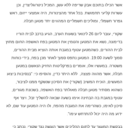
אשר הכילו בתוכם אבק שריפה ללא עשן, המכיל ניטרוגליצרין, וכן
עשרות קליעי תחמושת. בכל אחד מהצינורות, היה אמצעי ייזום, ראש
גפרור חשמלי, ומוליכים חשמליים המהווים יחד מטען חבלה.
שקורי, עובר ליום 26 לינואר בשעות הערב, הגיע ברכב לבית הוריו
בדימונה, נשא את המטען והטמין את המטען בפח האשפה החום מחוץ
לבית ההורים, כשהמטען עטוף במגבת אותה הוציא מבית ההורים,
סמוך לשעה 19:00. המטען נתפס סמוך לאחר מכן בפח, בידי כוחות
משטרה. במעשיו אלו, אומרים בפרקליטות החזיק הנאשם במטען
חבלה, אשר מהווה פצצה, ללא היתר כדין, והוסיפו כי: "בנסיבות ביצוע
המעשים, הוכיח המשיב (שקורי) את הסיכון שנשקף ממנו לציבור,
כשהוא מסתיר מטען חבלה מאולתר בפח האשפה, בשכונת מגורים,
עטוף במגבת בה הבחינה אימו בשעה שבאה להשליך זבל, ויצר אף
סיכון לאימו, כשהרימה את המגבת מהפח, ולו היה המטען עוד שם, לא
ידוע מה היה יכול להתרחש עימו".
בבקשת המעצר עד לתום ההליכים אשר הוגשה נגד שקורי, נכתב כי