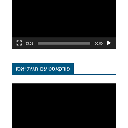
33:01
00:00
פודקאסט עם חגית יאסו
נגן
וידאו