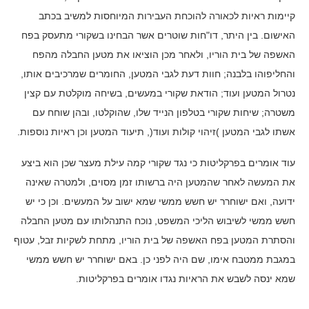
קיימות ראיות לכאורה להוכחת העבירות המיוחסות למשיב בכתב
האישום. בין היתר, דו"חות שוטרים אשר הבחינו בשקורי מתעסק בפח
האשפה של בית הוריו, ולאחר מכן הוציאו את מטען החבלה מהפח
והחליפוהו בלבנה; חוות דעת לגבי המטען, החומרים שמרכיבים אותו,
נטרול המטען ועוד; הודאת שקורי במעשים, בשיחה מוקלטת עם קצין
משטרה; שיחות שקורי בטלפון הנייד שלו, שהוקלטו, ובהן שוחח עם
אשתו לגבי המטען )זיהוי קולות ועוד(, תיעוד המטען וכן ראיות נוספות.
עוד אומרים בפרקליטות כי נגד שקורי קמה עילת מעצר שכן הוא ביצע
את המעשה לאחר שהמטען היה ברשותו זמן מסוים, ולמטרה שאינה
ידועה, ואם ישוחרר יש חשש ממשי שמא ישוב על המעשים. וכן כי יש
חשש ממשי לשיבוש הליכי המשפט, נוכח התנהלותו עם מטען החבלה
והסתרת המטען בפח האשפה של בית הוריו, מתחת לשקיות זבל, עטוף
במגבת ממטבח אימו, שם היה לפני כן. באם ישוחרר יש חשש ממשי
שמא ינסה לשבש את הראיות נגדו אומרים בפרקליטות.