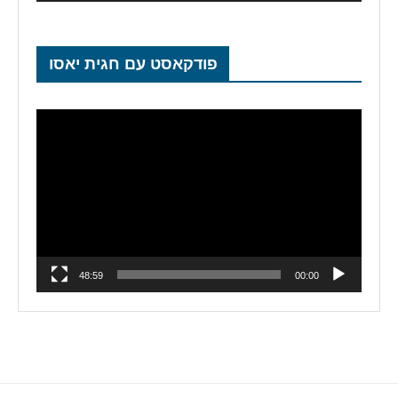
פודקאסט עם חגית יאסו
נגן
וידאו
48:59
00:00