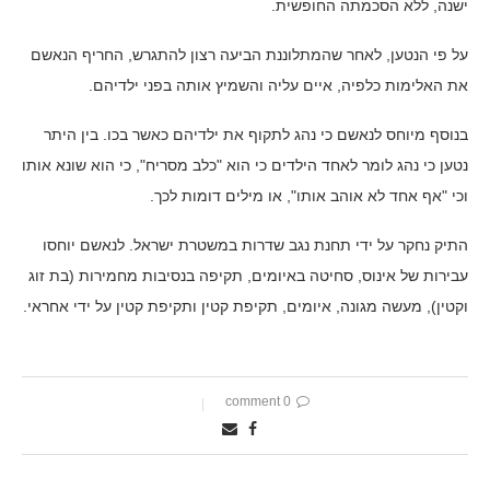
ישנה, ללא הסכמתה החופשית.
על פי הנטען, לאחר שהמתלוננת הביעה רצון להתגרש, החריף הנאשם
את האלימות כלפיה, איים עליה והשמיץ אותה בפני ילדיהם.
בנוסף מיוחס לנאשם כי נהג לתקוף את ילדיהם כאשר בכו. בין היתר
נטען כי נהג לומר לאחד הילדים כי הוא "כלב מסריח", כי הוא שונא אותו
וכי "אף אחד לא אוהב אותו", או מילים דומות לכך.
התיק נחקר על ידי תחנת נגב שדרות במשטרת ישראל. לנאשם יוחסו
עבירות של אינוס, סחיטה באיומים, תקיפה בנסיבות מחמירות (בת זוג
וקטין), מעשה מגונה, איומים, תקיפת קטין ותקיפת קטין על ידי אחראי.
0 comment