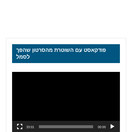
פודקאסט עם השוטרת מהסרטון שהפך
לסמל
נגן
וידאו
33:01
00:00