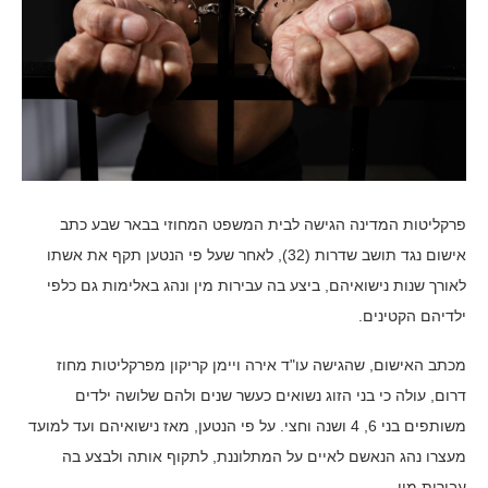
פרקליטות המדינה הגישה לבית המשפט המחוזי בבאר שבע כתב
אישום נגד תושב שדרות (32), לאחר שעל פי הנטען תקף את אשתו
לאורך שנות נישואיהם, ביצע בה עבירות מין ונהג באלימות גם כלפי
ילדיהם הקטינים.
מכתב האישום, שהגישה עו"ד אירה ויימן קריקון מפרקליטות מחוז
דרום, עולה כי בני הזוג נשואים כעשר שנים ולהם שלושה ילדים
משותפים בני 6, 4 ושנה וחצי. על פי הנטען, מאז נישואיהם ועד למועד
מעצרו נהג הנאשם לאיים על המתלוננת, לתקוף אותה ולבצע בה
עבירות מין.