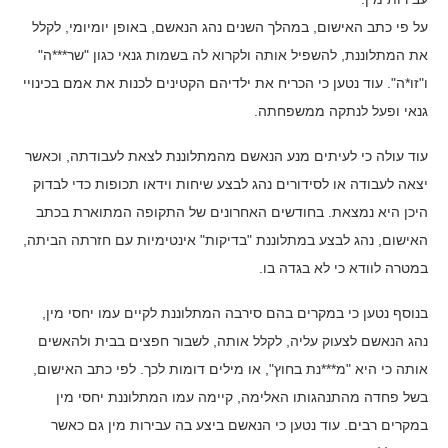
על פי כתב האישום, במהלך השנים נהג הנאשם, באופן יומיומי, לקלל
את המתלוננת, להשפיל אותה ולקרוא לה בשמות גנאי כגון "שר***ה"
ו"זו*ה". עוד נטען כי הכריח את ילדיהם הקטינים לכנות את אמם בכינויי
גנאי ופעל לנתקה ממשפחתה.
עוד עולה כי לעיתים מנע הנאשם מהמתלוננת לצאת לעבודתה, וכאשר
יצאה לעבודה או לסידורים נהג לבצע שיחות וידאו תכופות כדי לבדוק
היכן היא נמצאת. בחודשים האחרונים של התקופה המתוארת בכתב
האישום, נהג לבצע במתלוננת "בדיקות" אינטימיות עם חזרתה הביתה,
במטרה לוודא כי לא בגדה בו.
בנוסף נטען כי במקרים בהם סירבה המתלוננת לקיים עמו יחסי מין,
נהג הנאשם לצעוק עליה, לקלל אותה, לשבור חפצים בבית ולהאשים
אותה כי היא "מ***נת בחוץ", או מילים דומות לכך. לפי כתב האישום,
בשל פחדה מהתנהגותו האלימה, קיימה עמו המתלוננת יחסי מין
במקרים רבים. עוד נטען כי הנאשם ביצע בה עבירות מין גם כאשר