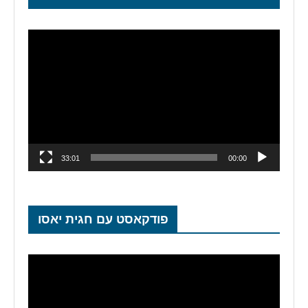
נגן
וידאו
33:01
00:00
פודקאסט עם חגית יאסו
נגן
וידאו