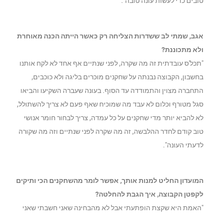
טובים כדי לעשות עונה טובה".
אגב, שמתי לב ששדרות הצליחה רק כאשר הייתה הכנה מאוחרת
ולא מתכוננת?
"תכל'ס עובדתית זה מה שקרה, לפני שנתיים אף אחד לא לקח אותנו
בחשבון, הקבוצה נבנתה על שחקנים מוכרים בליגה ולא כוכבים,
התחברה מצוין והתמודדה עד הסוף. בעונה שעברה השקיעו והביאו
סגל מטורף וכלום לא עבד מה שמוכיח שאף פעם לא צריך להשתולל,
לא להביא יותר מדי שחקנים על כל עמדה, צריך לבחור חומר אנושי
טוב קודם לחדר ההלבשה, זה מה שקרה לפני שנתיים וזה מה שקורה
לדעתי העונה".
המועדון החליט למנות אותך, אפשר לומר מהשחקנים הכי ותיקים
לקפטן הקבוצה, איך הגבת להחלטה?
"האמת היא שקצת הופתעתי אבל לא מהבחינה שאני חשבתי שאני