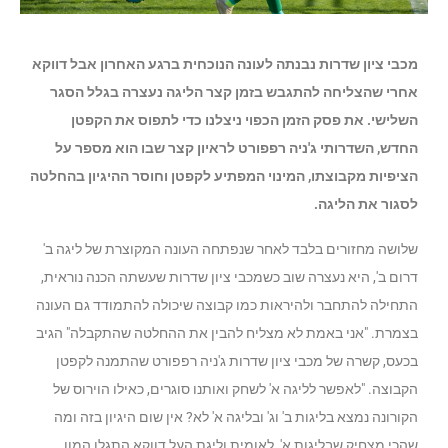
מכבי ציון שדרות נבנתה לעונה הנוכחית ברגע האחרון אבל דווקא
אחרי שהצליחה להתגבש בזמן קצר הליגה נעצרה בגלל הסגר
השלישי. את פסק הזמן הכפוי ניצלנו כדי לתפוס את הקפטן
החדש, השדרותי ג'ניה רפפורט לראיון קצר שבו הוא מספר על
הציפיות מקבוצתו, המינוי המפתיע לקפטן וחוסר ההיגיון בהחלטה
לסגור את הליגה.
שלושה מחזורים בלבד לאחר שנפתחה העונה המקוצרת של ליגה ב'
דרום ב', היא נעצרה שוב כשמכבי ציון שדרות שעשתה הכנה נוראית,
התחילה להתחבר ולהיראות כמו קבוצה שיכולה להתמודד גם העונה
בצמרת. "אני באמת לא מצליח להבין את ההחלטה שהתקבלה" הגיב
בכעס, קשרה של מכבי ציון שדרות ג'ניה רפפורט שהתמנה לקפטן
הקבוצה. "לאפשר לליגה א' לשחק ואותנו סוגרים, כאילו הוירוס של
הקורונה נמצא בליגות ב' וג' ובליגה א' לא? אין שום היגיון בזה ומה
שהכי מצחיק שבליגות א', לאומית וליגת העל דווקא התגלו המון