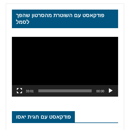
פודקאסט עם השוטרת מהסרטון שהפך
לסמל
נגן
וידאו
33:01
00:00
פודקאסט עם חגית יאסו