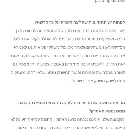
לא מעט קודם לכן".
לפחות יש התחייבות שהליגה תוכרע על כר הדשא?
"אני מלכתחילה לא הבנתי את הלחץ של ההתאחדות לדחוס כל כך
הרבה משחקים בתקופה קצרה, הרי ממילא הוחלט לקצר את הליגה
הסדירה ל-16 משחקים ולאחר מכן עוד משחקי פליאוף, אז לא נורא
אם הליגה תסתיים בחודש מאי-יוני ואז נחזור שוב באוקטובר, במקום
זאת החליטו להכניס הרבה מחזורים באמצע שבוע, הייתי מצפה גם
לאור העובדה שהאימונים וכושר המשחק נפגעו שלא ידחסו משחקים
ויתנו לשחק משחק אחד בשבוע".
מה אתה חושב על ההיערכות לעונה הנוכחית ובניית הקבוצה
ממש ברגע האחרון?
"הקבוצה שלנו אומנם נבנתה ברגע האחרון וההכנה לקראת העונה לא
הייתה טובה ואולי אפשר להבין כי גם המועדון התנהל באי ודאות