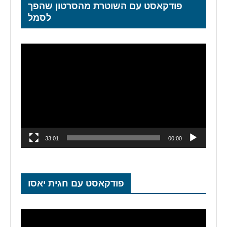
פודקאסט עם השוטרת מהסרטון שהפך
לסמל
נגן
וידאו
33:01
00:00
פודקאסט עם חגית יאסו
נגן
וידאו