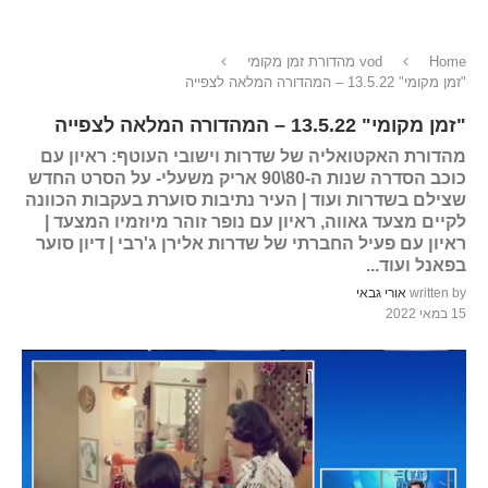
Home
vod מהדורת זמן מקומי
"זמן מקומי" 13.5.22 – המהדורה המלאה לצפייה
"זמן מקומי" 13.5.22 – המהדורה המלאה לצפייה
מהדורת האקטואליה של שדרות וישובי העוטף: ראיון עם
כוכב הסדרה שנות ה-80\90 אריק משעלי- על הסרט החדש
שצילם בשדרות ועוד | העיר נתיבות סוערת בעקבות הכוונה
לקיים מצעד גאווה, ראיון עם נופר זוהר מיוזמיו המצעד |
ראיון עם פעיל החברתי של שדרות אלירן ג'רבי | דיון סוער
בפאנל ועוד...
written by
אורי גבאי
15 במאי 2022