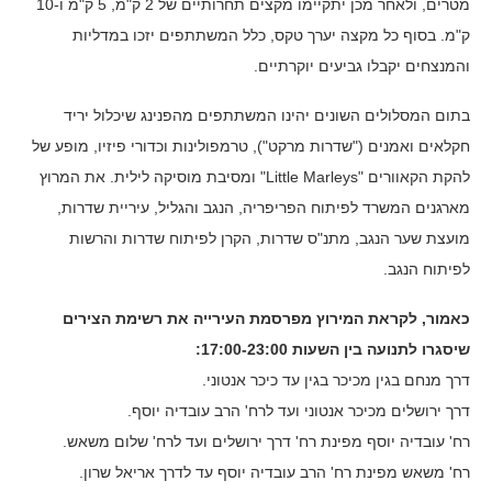
מטרים, ולאחר מכן יתקיימו מקצים תחרותיים של 2 ק"מ, 5 ק"מ ו-10
ק"מ. בסוף כל מקצה יערך טקס, כלל המשתתפים יזכו במדליות
והמנצחים יקבלו גביעים יוקרתיים.
בתום המסלולים השונים יהינו המשתתפים מהפנינג שיכלול יריד
חקלאים ואמנים ("שדרות מרקט"), טרמפולינות וכדורי פיזיו, מופע של
להקת הקאוורים "Little Marleys" ומסיבת מוסיקה לילית. את המרוץ
מארגנים המשרד לפיתוח הפריפריה, הנגב והגליל, עיריית שדרות,
מועצת שער הנגב, מתנ"ס שדרות, הקרן לפיתוח שדרות והרשות
לפיתוח הנגב.
כאמור, לקראת המירוץ מפרסמת העירייה את רשימת הצירים
שיסגרו לתנועה בין השעות 17:00-23:00:
דרך מנחם בגין מכיכר בגין עד כיכר אנטוני.
דרך ירושלים מכיכר אנטוני ועד לרח' הרב עובדיה יוסף.
רח' עובדיה יוסף מפינת רח' דרך ירושלים ועד לרח' שלום משאש.
רח' משאש מפינת רח' הרב עובדיה יוסף עד לדרך אריאל שרון.