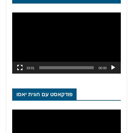
נגן
וידאו
33:01
00:00
פודקאסט עם חגית יאסו
נגן
וידאו