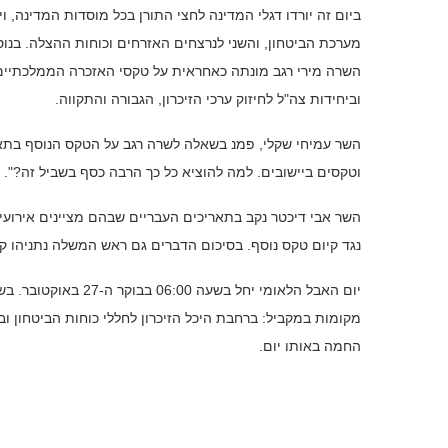
ביום זה יורדו דגלי המדינה לחצי התורן בכל מוסדות המדינה, 
מערכת הביטחון, והשני לנרצחים האזרחים וכוחות ההצלה. בנוסף,
השרה מירי רגב מונתה כאחראית על טקסי האזכרה הממלכתיים, 
וביחידות צה"ל לחיזוק ערכי הזיכרון, הגבורה והתקווה.
השר עמיחי שקלי, פמנ בשאלה לשרה רגב על הטקס הנוסף בתא
וטקסים ביישובים. למה להוציא כל כך הרבה כסף בשביל זה?".
השר אבי דיכטר נקב בתאריכים העבריים שבהם מציינים אירועים
נגד קיום טקס נוסף. בסיכום הדברים גם ראש המשלה נתניהו ק
מקומות במקביל: ברחבת היכל הזיכרון לחללי כוחות הביטחון ו
החמה באותו יום.