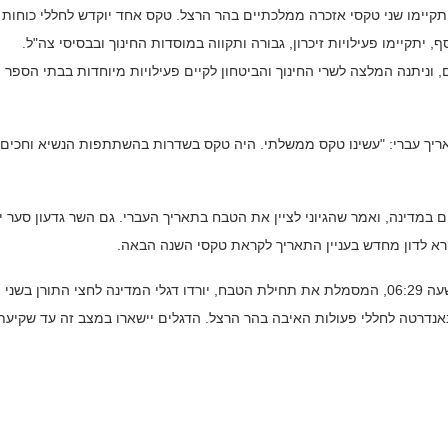
ויתקיימו שני טקסי אזכרה ממלכתיים בהר הרצל. טקס אחד יוקדש לחללי כוחות
 יתקיימו פעילויות זיכרון, גבורה ותקווה במוסדות החינוך ובבסיסי צה"ל.
וניתנה המלצה לשרי החינוך והביטחון לקיים פעילויות מיוחדות בבתי הספר
ריך עברי: "עשינו טקס ממשלתי. היה טקס בשדרות בהשתתפות הנשיא וחכים
 במדינה, ואמר שהגיוני לציין את הטבח בתאריך העברי. גם השר גדעון סער י
רא לדון מחדש בעניין התאריך לקראת טקסי השנה הבאה.
יום האבל הלאומי יחל בשעה 06:00 בבוקר ה-27 באוקטובר. בשעה 06:29, המסמלת את תחילת הטבח, יורדו דגלי המדינה לחצי התורן בשני
באנדרטה לחללי פעולות האיבה בהר הרצל. הדגלים יישארו במצב זה עד שקיעת