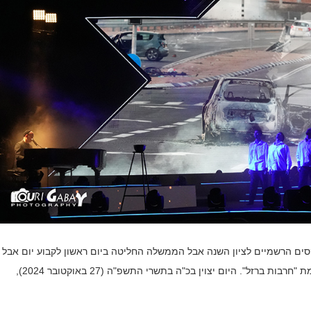
סים הרשמיים לציון השנה אבל הממשלה החליטה ביום ראשון לקבוע יום אבל
לאומי נוסף לציון שנה למתקפת הטרור של 7 באוקטובר ולמלחמת "חרבות ברזל". היום יצוין בכ"ה בתשרי התשפ"ה (27 באוקטובר 2024),