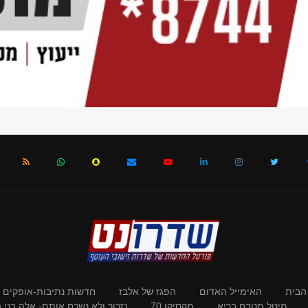
הבית
האימייל האדום
הפגז של אלבז
חדשות נתיבות-אופקים
מיטל מטבח בריא
מקסיקו 70
נזכור ולא נשכח אותם- אלה בני