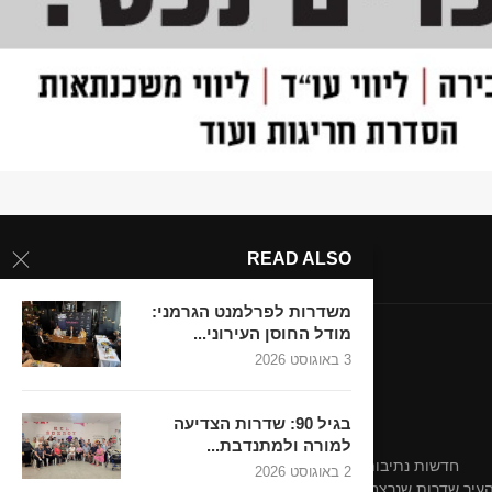
READ ALSO
משדרות לפרלמנט הגרמני:
מודל החוסן העירוני...
3 באוגוסט 2026
בגיל 90: שדרות הצדיעה
למורה ולמתנדבת...
חדשות נתיבות-אופקים
חדשות נתיבות-אופקים
2 באוגוסט 2026
 העיר שדרות שנרצחו בשבת השחורה