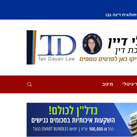
וסף נפצע קל
יגיטלי
מיטב