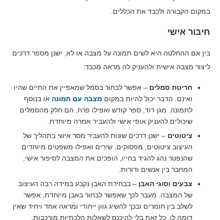
במקום הקבורה ולכבד את הכללים.
חיבור אישי
בין אם ההחלטה היא לשים תמונה על מצבה או לא, ישנן מספר דרכים
ליצור מצבה אישית ולהעניק לה מראה מכבד:
חריטת סמלים
– אפשר לבחור בסמל שמאפיין את החיים שהיו
ואינם. הדבר יכול להיות במקום
מצבה עם תמונה
או בנוסף
לתמונה. מגן דוד, ספר קודש ואפילו פרח, הם חלק מהסמלים
שיכולים להעניק אופי אישי ולהעביר אמרה מיוחדת.
ציטוטים
– ישנן דרכים שונות להעביר מסר אישי בתהליך של
העיצוב ציטוטים, מפסוקים, שירים ואפילו משפטים מיוחדים
שהנפטר נהג להגיד בחייו, הופכים את המצבה לסיפור אישי,
המחבר בין אנשים ודורות.
צבעים וסוגי האבן
– בבחירת האבן נקבע במידה רבה העיצוב
של המצבה. מעבר לכך שאפשר לבחור באבן מיוחדת, אפשר
לשלב בין חומרים ובכך להשיג גוון ייחודי ומראה אחד ויחיד שאין
דומה לו. כל זאת בלי להיכנס לשאלות הלכתיות מורכבות.