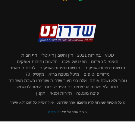
VOD
בחירות 2021
דין וחשבון דיגיטלי
דף הבית
האימייל האדום
הפגז של אלבז
חדשות נתיבות-אופקים
חדשות נתיבות-אופקים
חדשות נתיבות-אופקים
לפרסום באתר
מדורים וטיפים
מיטל מטבח בריא
מקסיקו 70
נזכור ולא נשכח אותם- אלה בני העיר שדרות שנרצחו בשבת השחורה
נזכור ולא נשכח: הנרצחים בני העיר שדרות
עמוד לדוגמא
פיצה מונטנה
תיירות ופנאי
תקנון
© כל הזכויות שמורות לדין וחשבון ואתר שדרונט. אין להעתיק כל תוכן ללא אישור
עיצוב אתר על ידי :
לי מדיה
BACK TO TOP