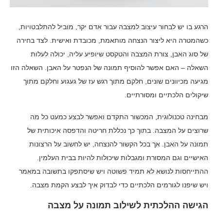
הרגע בו יש לבחור עיצוב למצבה עבור אדם יקר, מוביל להתלבטויות,
כשהמטרה היא ליצור הנצחה מותאמת, מכובדת ואישית. לצד בחירה
של סוג האבן, צורת המצבה והטקסט שיופיע עליה, יכולה לעלות
השאלה – האם אפשר להוסיף תמונה של הנפטר על האבן. השאלה הזו
מגיעה מכיוונים שונים, חלקם מתוך רגש עז של געגוע וחלקם מתוך
שיקולים הלכתיים ומסורתיים.
מבחינה טכנולוגית, המכשור התקדם ואפשר לבצע כמעט כל מה
שרוצים על המצבה. בתוך כך נכללת חריטה והדפסה איכותית של
תמונה על האבן. אך בכל הקשור להנצחה, יש לחשוב על הרצונות
האישיים וגם המסורת ומגבלות שיכולות להיות בבית העלמין.
ההתייחסות לנושא לא תמיד פשוטה ויש שיסתפקו בתשובה במאמר
ויש שיפנו לגורמים הלכתיים כדי לבדוק איך לבצע הקמת מצבה.
הגישה ההלכתית לשילוב תמונה על מצבה