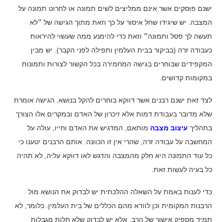
ישנם פוסקים אשר אינם ממליצים לשים תמונה או לחרוט תמונה על
המצבה. יש שיגידו שחל איסור על כך וזאת מתוך הגישה של ״לא
תעשה לך פסל ותמונה״ וזאת כדי להימנע ממה שעשוי להיראות
כעבודה זרה (בביקור בבית העלמין ותפילה לפני הקבר). יש מבין
המקפידים שבוחרים בגישה המחמירה בכל הקשור לצורות ותמונות
במקומות קדושים.
לצד זאת ישנם רבנים אשר דווקא בוחרים להקל בנושא. הגישה אומרת
שלא מדובר בעבודת דמות אלא זיכרון של האדם ובמקרים אלו הצורך
בתהליך
עיצוב מצבה
מותאם, המדגיש את האדם וחייו, עולה על
המחשבה על עבודה זרה, שהרי אין זו הכוונה. אותם הרבנים יטענו כי
כל עוד התמונה היא חלק מהמצבה והדגש לאו דווקא עליה, לא תהיה
כל בעיה לעשות זאת.
כדי לענות באמת על השאלה ההלכתית יש לבדוק את הנושא מול
הרבנות המקומית וכן לוודא מהם הכללים של בית העלמין. כלומר, לא
תמיד מספיק אישור של הרב, אלא יש לבדוק שלא חלות מגבלות