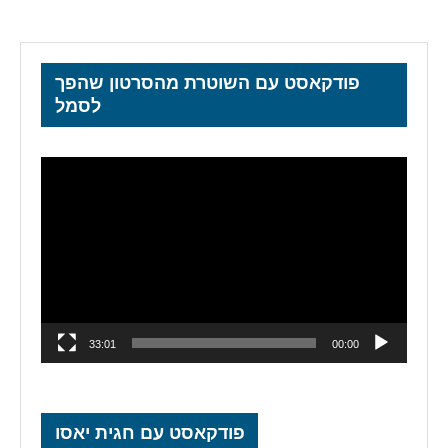
פודקאסט עם השוטרת מהסרטון שהפך
לסמל
נגן
וידאו
33:01
00:00
פודקאסט עם חגית יאסו