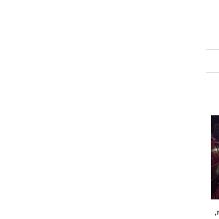
,
בשורה גדולה: כביש 334 החדש "עוקף