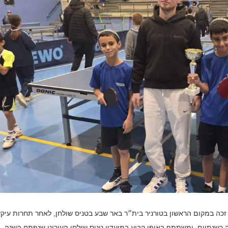
שג מרשים במיוחד נרשם השבוע לשדרות: נועם גבאי, בן 11, זכה במקום הראשון בטורניר בית״ר באר שבע בטניס שולחן, לאחר תחרות ע
 כשנתיים, ומשתתף באופן קבוע במועדון טניס שולחן העירוני שנפתח השנה