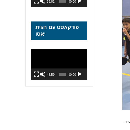
33:01
00:00
פודקאסט עם חגית
יאסו
נגן
וידאו
48:59
00:00
יקשת