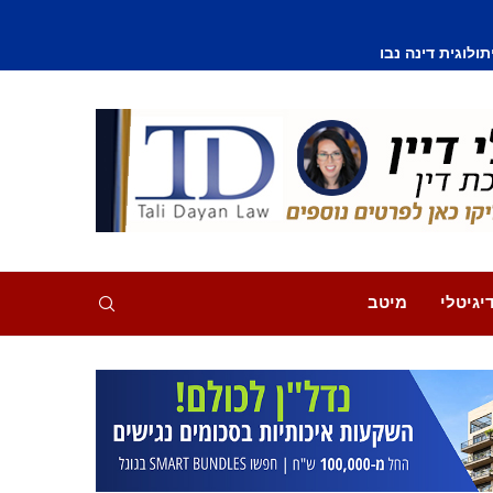
וסף נפצע קל
יגיטלי
מיטב