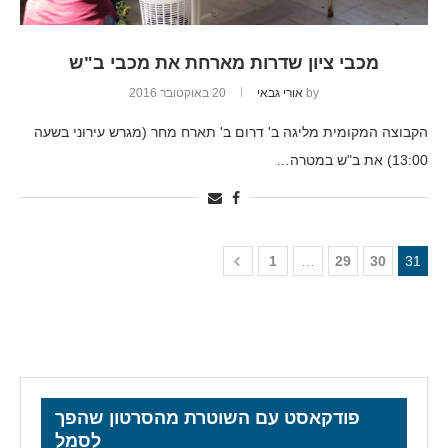
מכבי ציון שדרות מארחת את מכבי ב"ש
by
אורי גבאי
20 באוקטובר 2016
הקבוצה המקומית מליגה ב' דרום ב' תארח מחר (מגרש עירוני בשעה
13:00) את ב"ש במטרה…
1
…
29
30
31
פודקאסט עם השוטרת מהסרטון שהפך
לסמל