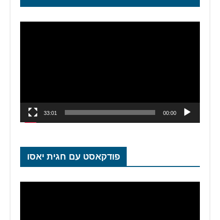
נגן
וידאו
33:01
00:00
פודקאסט עם חגית יאסו
נגן
וידאו