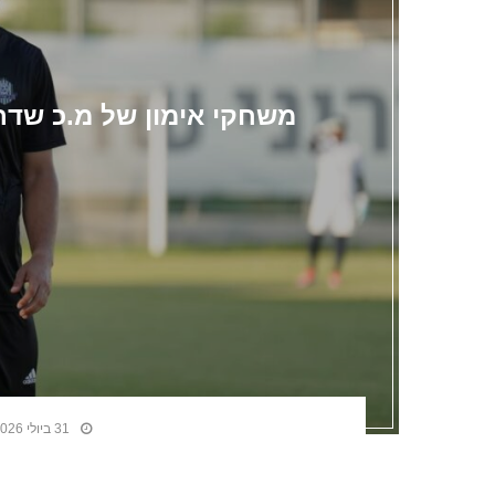
משחקי אימון של מ.כ שדרות: 2:2 ביבנה, ניצחון 4:1 ע
31 ביולי 2026