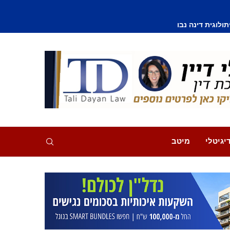
וסף נפצע קל
יגיטלי
מיטב