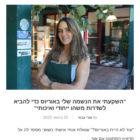
"השקעתי את הנשמה שלי באוריוס כדי להביא
לשדרות משהו ייחודי ואיכותי"
by
אורי גבאי
25 בינואר 2025
"עוד לא היית באוריוס?" שואלת אותי אישתי כשאני מספר לה על
הראיון המתוכנן עם אור…