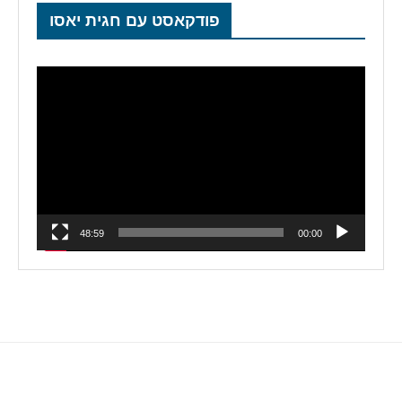
פודקאסט עם חגית יאסו
נגן
וידאו
48:59
00:00