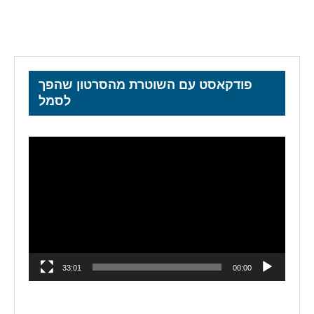
פודקאסט עם השוטרת מהסרטון שהפך
לסמל
נגן
וידאו
33:01
00:00