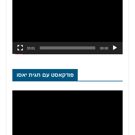
33:01
00:00
פודקאסט עם חגית יאסו
נגן
וידאו