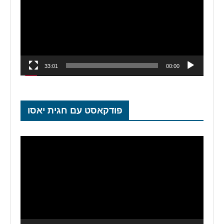
33:01
00:00
פודקאסט עם חגית יאסו
נגן
וידאו