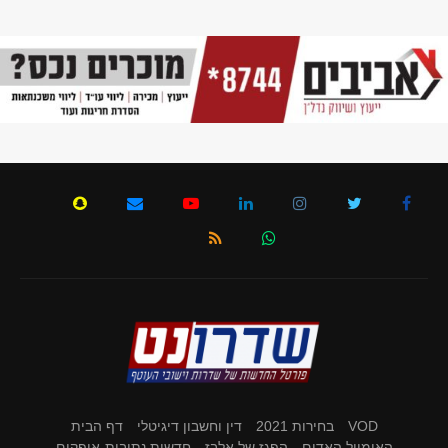
VOD
בחירות 2021
דין וחשבון דיגיטלי
דף הבית
האימייל האדום
הפגז של אלבז
חדשות נתיבות-אופקים